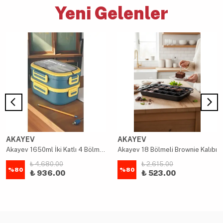
Yeni Gelenler
AKAYEV
AKAYEV
Akayev 1650ml İki Katlı 4 Bölmeli Çelik Yemek Kabı Mavi
Akayev 18 Bölmeli Brownie Kalıbı
₺ 4,680.00
₺ 2,615.00
%
80
%
80
₺ 936.00
₺ 523.00