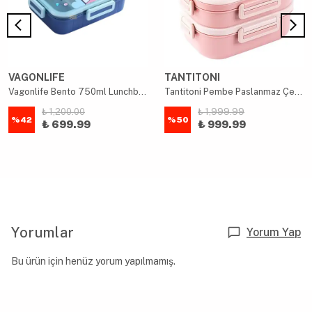
VAGONLIFE
TANTITONI
Vagonlife Bento 750ml Lunchbox Sevimli Dostlar Tek Katlı 3 Bölmeli Paslanmaz Çelik - Mavi
Tantitoni Pembe Paslanmaz Çelik Dikdörtgen 2 Katlı Çatal Ve Kaşıklı Yemek Taşıma Kabı 1.65l
₺ 1,200.00
₺ 1,999.99
%
42
%
50
₺ 699.99
₺ 999.99
Yorumlar
Yorum Yap
Bu ürün için henüz yorum yapılmamış.