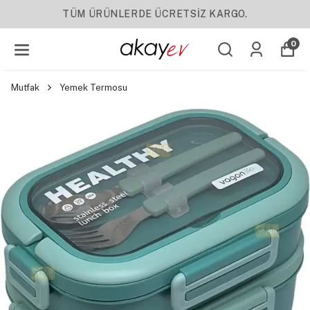
YENI SEZON ÜRÜNLER
0
Mutfak
Yemek Termosu