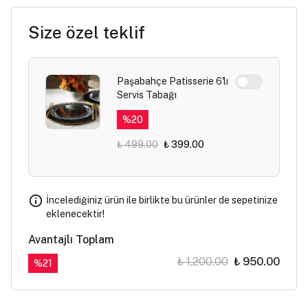
Size özel teklif
Paşabahçe Patisserie 6'lı
Servis Tabağı
%
20
₺ 499.00
₺ 399.00
İncelediğiniz ürün ile birlikte bu ürünler de sepetinize
eklenecektir!
Avantajlı Toplam
₺ 1,200.00
₺ 950.00
%
21