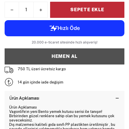
SEPETE EKLE
HEMEN AL
750 TL üzeri ücretsiz kargo
14 gün içinde iade değişim
Ürün Açıklaması
Ürün Açıklaması
Vagonlife’ın yeni Bento yemek kutusu serisi ile tanışın!
Birbirinden güzel renklere sahip olan bu yemek kutusunu çok
seveceksiniz.
Dış malzemesi kaliteli gıda sınıfı PP plastikten üretilmiştir , bu
sayede ellerinizi yalıtmamakla berabere hem yakmaz hemde