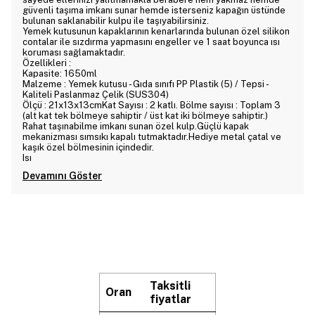
güvenli taşıma imkanı sunar hemde isterseniz kapağın üstünde
bulunan saklanabilir kulpu ile taşıyabilirsiniz.
Yemek kutusunun kapaklarının kenarlarında bulunan özel silikon
contalar ile sızdırma yapmasını engeller ve 1 saat boyunca ısı
koruması sağlamaktadır.
Özellikleri :
Kapasite: 1650ml
Malzeme : Yemek kutusu - Gıda sınıfı PP Plastik (5) / Tepsi -
Kaliteli Paslanmaz Çelik (SUS304)
Ölçü : 21x13x13cmKat Sayısı : 2 katlı. Bölme sayısı : Toplam 3
(alt kat tek bölmeye sahiptir / üst kat iki bölmeye sahiptir.)
Rahat taşınabilme imkanı sunan özel kulp.Güçlü kapak
mekanizması sımsıkı kapalı tutmaktadır.Hediye metal çatal ve
kaşık özel bölmesinin içindedir.
Isı
Devamını Göster
Taksitli
Oran
fiyatlar