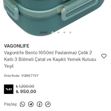
VAGONLIFE
Vagonlife Bento 1650ml Paslanmaz Çelik 2
Katlı 3 Bölmeli Çatal ve Kaşıklı Yemek Kutusu
Yeşil
Ürün Kodu
:
VGN6715Y
₺ 1,200.00
%
21
₺ 950.00
Paylaş
: