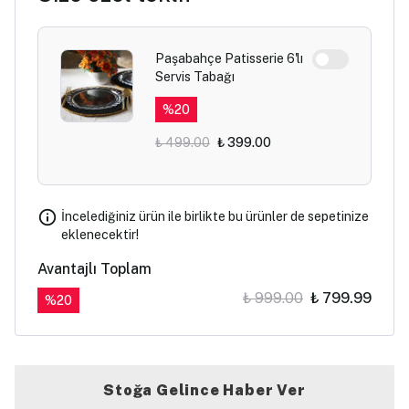
Paşabahçe Patisserie 6'lı
Servis Tabağı
%
20
₺ 499.00
₺ 399.00
İncelediğiniz ürün ile birlikte bu ürünler de sepetinize
eklenecektir!
Avantajlı Toplam
₺ 999.00
₺ 799.99
%
20
Stoğa Gelince Haber Ver