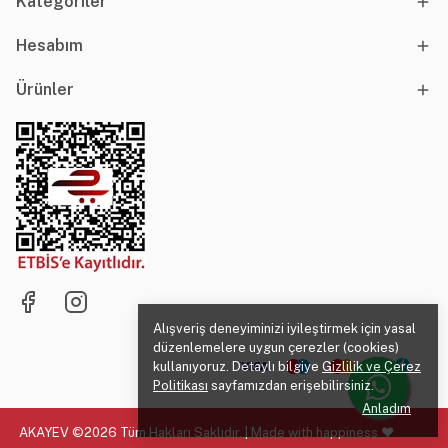
Kategoriler
Hesabım
Ürünler
Alışveriş deneyiminizi iyileştirmek için yasal
düzenlemelere uygun çerezler (cookies)
kullanıyoruz. Detaylı bilgiye
Gizlilik ve Çerez
Politikası
sayfamızdan erişebilirsiniz.
Anladım
AKAYEV ©2026 Tüm Hakları Saklıdır. | Made with happiness ♥