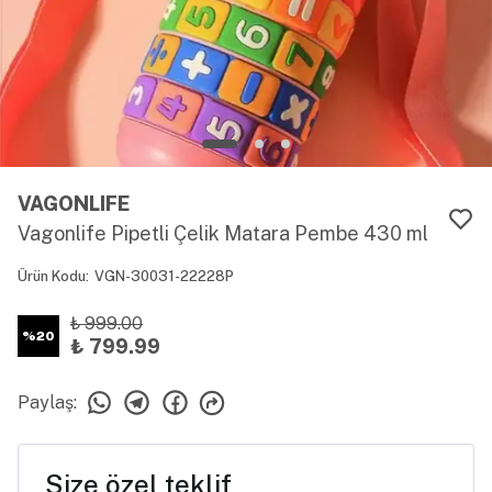
VAGONLIFE
Vagonlife Pipetli Çelik Matara Pembe 430 ml
Ürün Kodu
:
VGN-30031-22228P
₺ 999.00
%
20
₺ 799.99
Paylaş
:
Size özel teklif