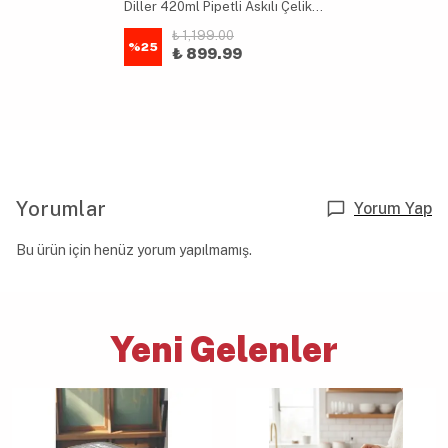
Diller 420ml Pipetli Askılı Çelik Lacivert Çocuk Termos Matara 6 Saat Sıcak/soğuk Tutma Süresi
₺ 1,199.00
%
25
₺ 899.99
Yorumlar
Yorum Yap
Bu ürün için henüz yorum yapılmamış.
Yeni Gelenler