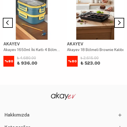
AKAYEV
AKAYEV
Akayev 1650ml İki Katlı 4 Bölmeli Çelik Yemek Kabı Mavi
Akayev 18 Bölmeli Brownie Kalıbı
₺ 4,680.00
₺ 2,615.00
%
80
%
80
₺ 936.00
₺ 523.00
Hakkımızda