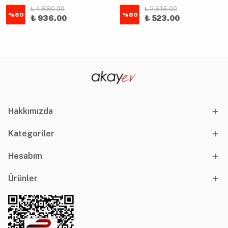
₺ 4,680.00
₺ 2,615.00
%
80
%
80
₺ 936.00
₺ 523.00
Hakkımızda
Kategoriler
Hesabım
Ürünler