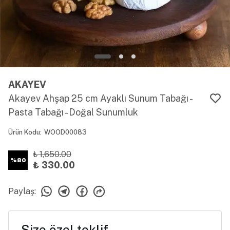
AKAYEV
Akayev Ahşap 25 cm Ayaklı Sunum Tabağı -
Pasta Tabağı - Doğal Sunumluk
Ürün Kodu
:
WOOD00083
₺ 1,650.00
%
80
₺ 330.00
Paylaş
:
Size özel teklif