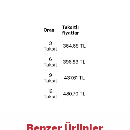
Taksitli
Oran
fiyatlar
3
364.68 TL
Taksit
6
396.83 TL
Taksit
9
437.61 TL
Taksit
12
480.70 TL
Taksit
Benzer Ürünler