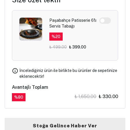
Paşabahçe Patisserie 6'lı
Servis Tabağı
%
20
₺ 499.00
₺ 399.00
İncelediğiniz ürün ile birlikte bu ürünler de sepetinize
eklenecektir!
Avantajlı Toplam
₺ 1,650.00
₺ 330.00
%
80
Stoğa Gelince Haber Ver