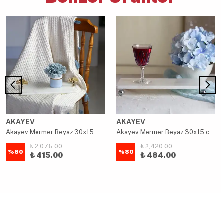
AKAYEV
AKAYEV
Akayev Mermer Beyaz 30x15 Cm Altın Ginkgo Sunum Tabağı
Akayev Mermer Beyaz 30x15 cm Gümüş Boncuk Ayaklı Sunum Tabağı
₺ 2,075.00
₺ 2,420.00
%
80
%
80
₺ 415.00
₺ 484.00