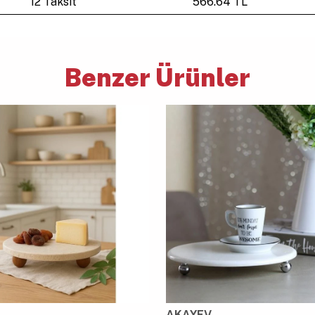
12 Taksit
566.64 TL
Benzer Ürünler
AKAYEV