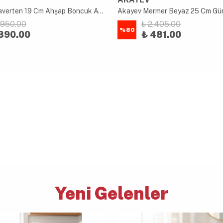
Akayev Traverten 19 Cm Ahşap Boncuk Ayaklı Sunumluk
1,950.00
₺ 2,405.00
%
80
390.00
₺ 481.00
Yeni Gelenler