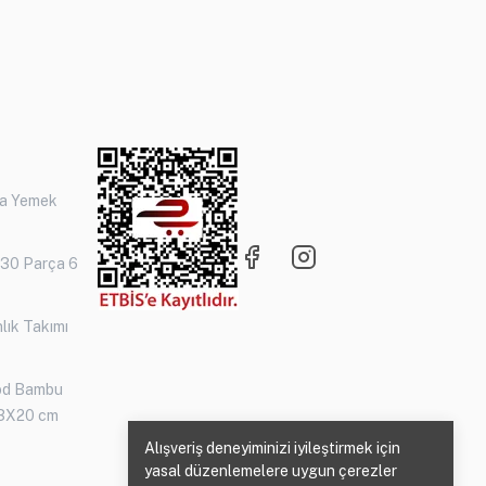
ça Yemek
 30 Parça 6
lık Takımı
od Bambu
3X20 cm
Alışveriş deneyiminizi iyileştirmek için
yasal düzenlemelere uygun çerezler