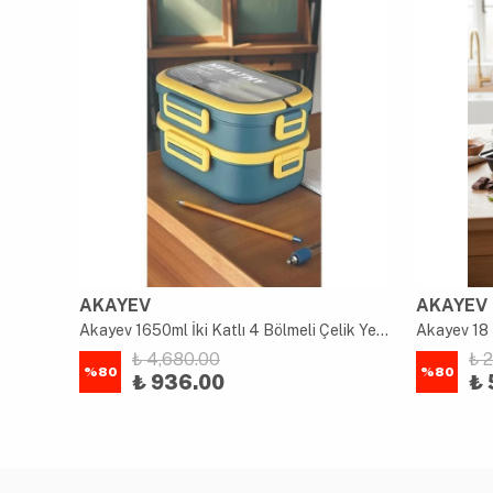
AKAYEV
AKAYEV
uk
Akayev 1650ml İki Katlı 4 Bölmeli Çelik Yemek Kabı Mavi
Akayev 18 
₺ 4,680.00
₺ 
%
80
%
80
₺ 936.00
₺ 