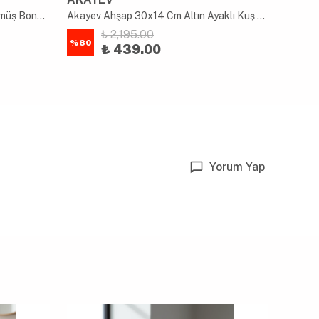
Akayev Mermer Beyaz 25 Cm Gümüş Boncuk Ayak Yuvarlak Sunumluk
Akayev Ahşap 30x14 Cm Altın Ayaklı Kuş Sunum Tabağı
₺ 2,195.00
%
80
%
80
₺ 439.00
Yorum Yap