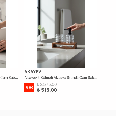
AKAYEV
AKAY
Akayev 2 Bölmeli Akasya Standlı Cam Sabunluk ve Diş Fırçalık Seti
Akayev 2 Bölmeli Akasya Standlı Cam Sabunluk ve Diş Fırçalık Seti
₺ 2,575.00
%
80
%
80
₺ 515.00