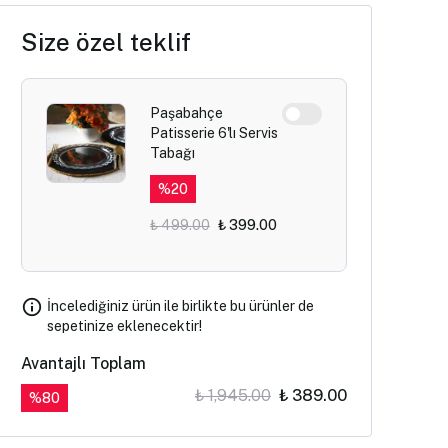
Size özel teklif
Paşabahçe
Patisserie 6'lı Servis
Tabağı
%
20
₺ 499.00
₺ 399.00
İncelediğiniz ürün ile birlikte bu ürünler de
sepetinize eklenecektir!
Avantajlı Toplam
₺ 1,945.00
₺ 389.00
%
80