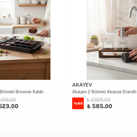
AKAYEV
Bölmeli Brownie Kalıbı
2,615.00
₺ 2,925.00
%
80
523.00
₺ 585.00