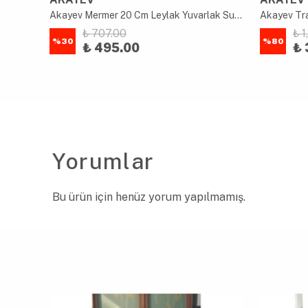
Akayev Akasya Oval Sunum Tabağı 28x18 cm
Akayev Mermer 20 Cm Leylak Yuvarlak Sunum Tabağı
₺ 707.00
₺ 
%
30
%
80
₺ 495.00
₺ 
Yorumlar
Bu ürün için henüz yorum yapılmamış.