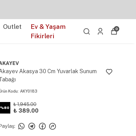
Outlet
Ev & Yaşam
0
Fikirleri
AKAYEV
Akayev Akasya 30 Cm Yuvarlak Sunum
Tabağı
Ürün Kodu
:
AKY0183
₺ 1,945.00
%
80
₺ 389.00
Paylaş
: