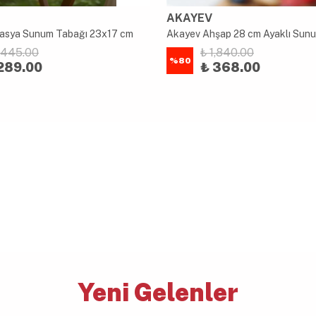
AKAYEV
asya Sunum Tabağı 23x17 cm
1,445.00
₺ 1,840.00
%
80
289.00
₺ 368.00
Yeni Gelenler