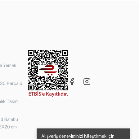
ça Yemek
 30 Parça 6
lık Takımı
od Bambu
3X20 cm
Alışveriş deneyiminizi iyileştirmek için