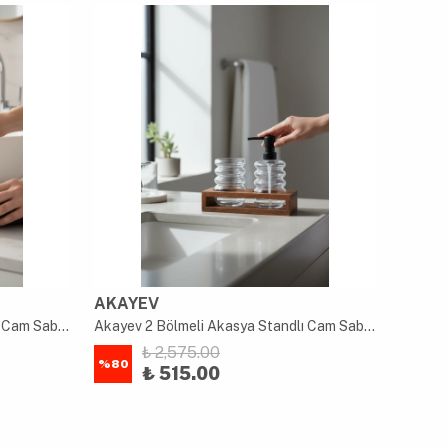
AKAYEV
AKAY
Akayev 2 Bölmeli Akasya Standlı Cam Sabunluk ve Diş Fırçalık Seti
Akayev 2 Bölmeli Akasya Standlı Cam Sabunluk ve Diş Fırçalık Seti
₺ 2,575.00
%
80
%
80
₺ 515.00