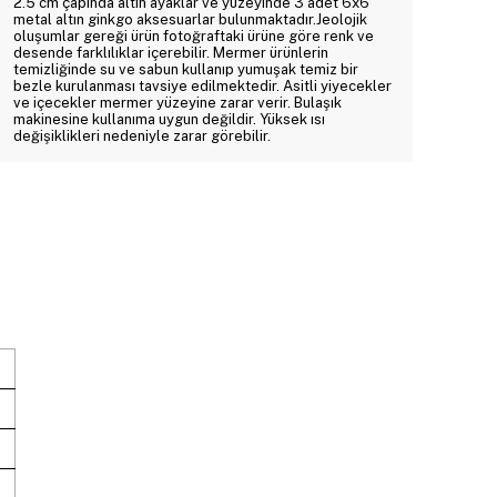
2.5 cm çapında altın ayaklar ve yüzeyinde 3 adet 6x6
metal altın ginkgo aksesuarlar bulunmaktadır.Jeolojik
oluşumlar gereği ürün fotoğraftaki ürüne göre renk ve
desende farklılıklar içerebilir. Mermer ürünlerin
temizliğinde su ve sabun kullanıp yumuşak temiz bir
bezle kurulanması tavsiye edilmektedir. Asitli yiyecekler
ve içecekler mermer yüzeyine zarar verir. Bulaşık
makinesine kullanıma uygun değildir. Yüksek ısı
değişiklikleri nedeniyle zarar görebilir.