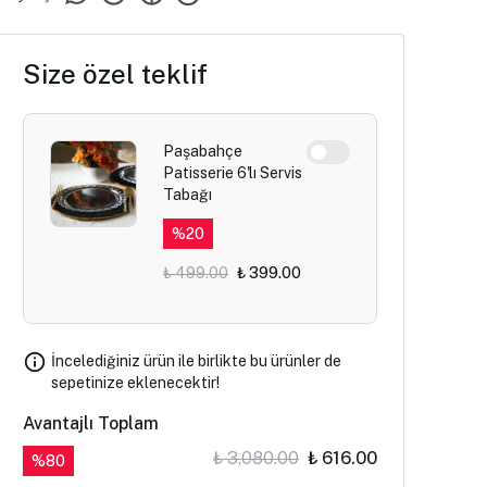
Size özel teklif
Paşabahçe
Patisserie 6'lı Servis
Tabağı
%
20
₺ 499.00
₺ 399.00
İncelediğiniz ürün ile birlikte bu ürünler de
sepetinize eklenecektir!
Avantajlı Toplam
₺ 3,080.00
₺ 616.00
%
80