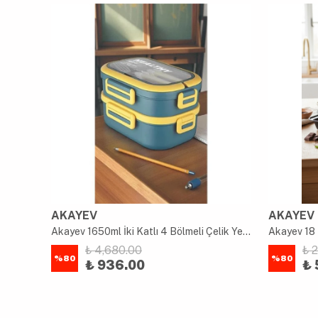
AKAYEV
AKAYEV
uk
Akayev 1650ml İki Katlı 4 Bölmeli Çelik Yemek Kabı Mavi
Akayev 18 
₺ 4,680.00
₺ 
%
80
%
80
₺ 936.00
₺ 