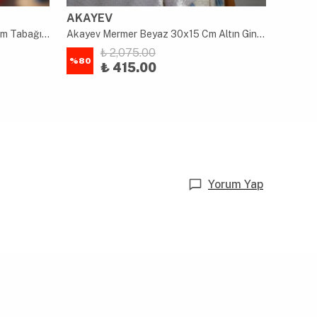
AKAYEV
AKAY
Akayev Ahşap 28 cm Ayaklı Sunum Tabağı - Pasta Tabağı - Doğal Sunumluk
Akayev Mermer Beyaz 30x15 Cm Altın Ginkgo Sunum Tabağı
₺ 2,075.00
%
80
%
80
₺ 415.00
Yorum Yap