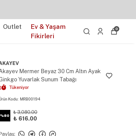
Outlet
Ev & Yaşam
0
Fikirleri
AKAYEV
Akayev Mermer Beyaz 30 Cm Altın Ayak
Ginkgo Yuvarlak Sunum Tabağı
Tükeniyor
Ürün Kodu
:
MRB00194
₺ 3,080.00
%
80
₺ 616.00
Paylaş
: