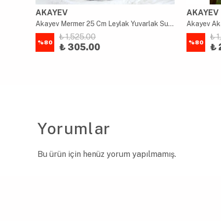
AKAYEV
AKAYEV
Akayev Akasya Oval Sunum Tabağı 33x23 cm
Akayev Mermer 25 Cm Leylak Yuvarlak Sunum Tabağı
Akayev Ak
₺ 1,525.00
₺ 
%
80
%
80
₺ 305.00
₺ 
Yorumlar
Bu ürün için henüz yorum yapılmamış.