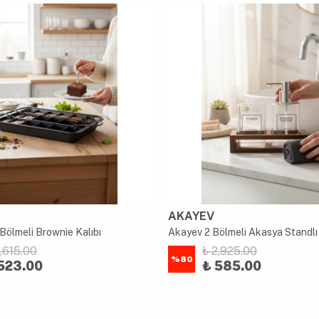
AKAYEV
Bölmeli Brownie Kalıbı
2,615.00
₺ 2,925.00
%
80
523.00
₺ 585.00