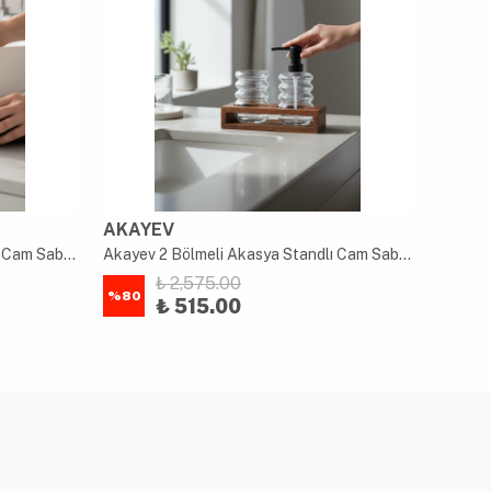
AKAYEV
AKAY
Akayev 2 Bölmeli Akasya Standlı Cam Sabunluk ve Diş Fırçalık Seti
Akayev 2 Bölmeli Akasya Standlı Cam Sabunluk ve Diş Fırçalık Seti
₺ 2,575.00
%
80
%
80
₺ 515.00