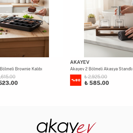
AKAYEV
Bölmeli Brownie Kalıbı
2,615.00
₺ 2,925.00
%
80
523.00
₺ 585.00