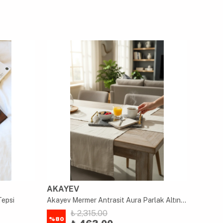
AKAYEV
AKAY
Tepsi
Akayev Mermer Antrasit Aura Parlak Altın 30x20 cm Tepsi
₺ 2,315.00
%
80
%
80