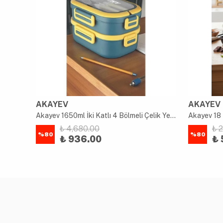
AKAYEV
AKAYEV
uk
Akayev 1650ml İki Katlı 4 Bölmeli Çelik Yemek Kabı Mavi
Akayev 18 
₺ 4,680.00
₺ 
%
80
%
80
₺ 936.00
₺ 