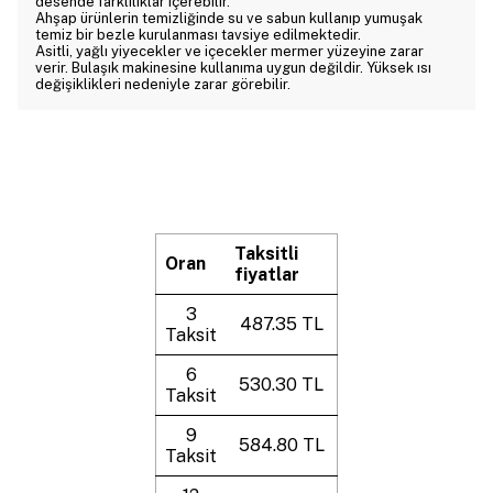
desende farklılıklar içerebilir.
Ahşap ürünlerin temizliğinde su ve sabun kullanıp yumuşak
temiz bir bezle kurulanması tavsiye edilmektedir.
Asitli, yağlı yiyecekler ve içecekler mermer yüzeyine zarar
verir. Bulaşık makinesine kullanıma uygun değildir. Yüksek ısı
değişiklikleri nedeniyle zarar görebilir.
Taksitli
Oran
fiyatlar
3
487.35 TL
Taksit
6
530.30 TL
Taksit
9
584.80 TL
Taksit