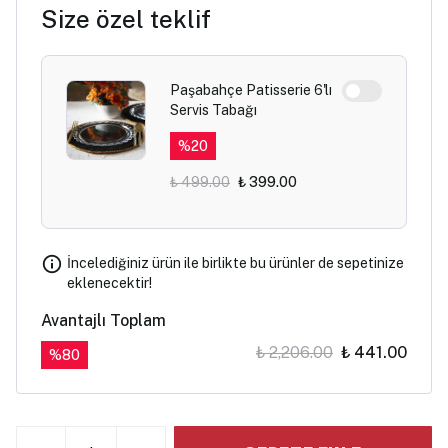
Size özel teklif
Paşabahçe Patisserie 6'lı
Servis Tabağı
%
20
₺ 499.00
₺ 399.00
İncelediğiniz ürün ile birlikte bu ürünler de sepetinize
eklenecektir!
Avantajlı Toplam
₺ 2,206.00
₺ 441.00
%
80