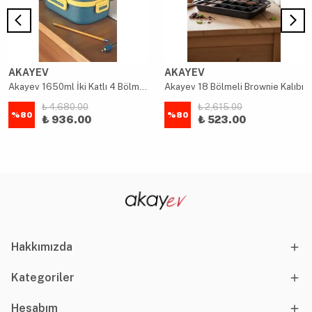
AKAYEV
AKAYEV
Akayev 1650ml İki Katlı 4 Bölmeli Çelik Yemek Kabı Mavi
Akayev 18 Bölmeli Brownie Kalıbı
₺ 4,680.00
₺ 2,615.00
%
80
%
80
₺ 936.00
₺ 523.00
Hakkımızda
Kategoriler
Hesabım