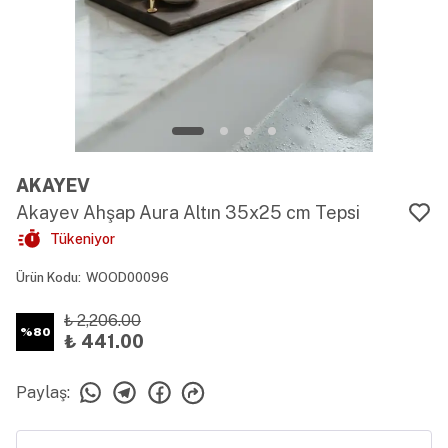
AKAYEV
Akayev Ahşap Aura Altın 35x25 cm Tepsi
Tükeniyor
Ürün Kodu
:
WOOD00096
₺ 2,206.00
%
80
₺ 441.00
Paylaş
: