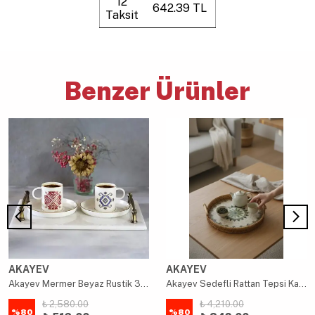
12
642.39 TL
Taksit
Benzer Ürünler
AKAYEV
AKAYEV
Akayev Mermer Beyaz Rustik 30x20 cm Tepsi
Akayev Sedefli Rattan Tepsi Kahverengi 28cm
₺ 2,580.00
₺ 4,210.00
%
80
%
80