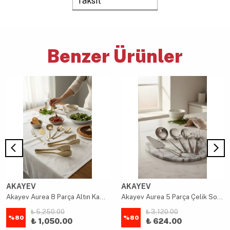
Taksit
Benzer Ürünler
AKAYEV
AKAYEV
Akayev Aurea 8 Parça Altın Kaplama Çelik Maşa ve Sos Kepçe Servis Seti
Akayev Aurea 5 Parça Çelik Sos Kepçe Servis Seti
₺ 5,250.00
₺ 3,120.00
%
80
%
80
₺ 1,050.00
₺ 624.00