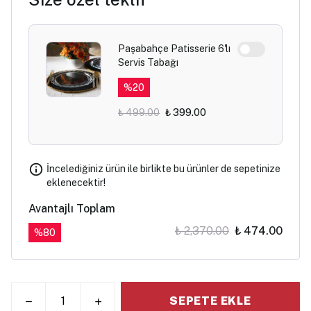
Paşabahçe Patisserie 6'lı
Servis Tabağı
%
20
₺ 499.00
₺ 399.00
İncelediğiniz ürün ile birlikte bu ürünler de sepetinize
eklenecektir!
Avantajlı Toplam
₺ 2,370.00
₺ 474.00
%
80
SEPETE EKLE