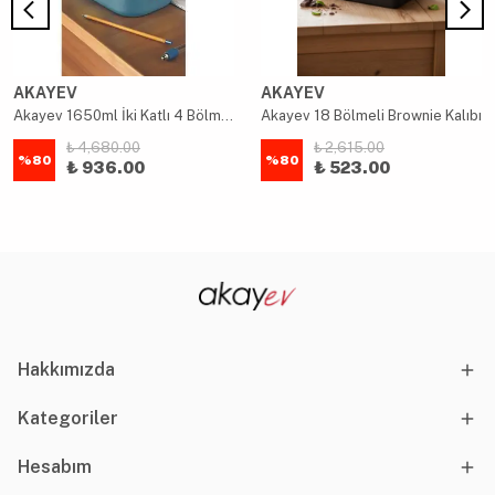
AKAYEV
AKAYEV
Akayev 1650ml İki Katlı 4 Bölmeli Çelik Yemek Kabı Mavi
Akayev 18 Bölmeli Brownie Kalıbı
₺ 4,680.00
₺ 2,615.00
%
80
%
80
₺ 936.00
₺ 523.00
Hakkımızda
Kategoriler
Hesabım