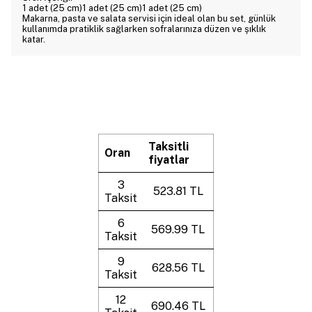
1 adet (25 cm)1 adet (25 cm)1 adet (25 cm)
Makarna, pasta ve salata servisi için ideal olan bu set, günlük
kullanımda pratiklik sağlarken sofralarınıza düzen ve şıklık
katar.
Taksitli
Oran
fiyatlar
3
523.81 TL
Taksit
6
569.99 TL
Taksit
9
628.56 TL
Taksit
12
690.46 TL