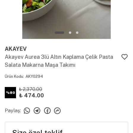
AKAYEV
Akayev Aurea 3lü Altın Kaplama Çelik Pasta
Salata Makarna Maşa Takımı
Ürün Kodu
:
AKY0294
₺ 2,370.00
%
80
₺ 474.00
Paylaş
:
Size özel teklif