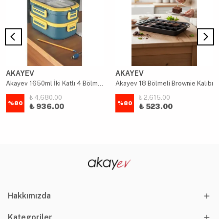
AKAYEV
AKAYEV
Akayev 1650ml İki Katlı 4 Bölmeli Çelik Yemek Kabı Mavi
Akayev 18 Bölmeli Brownie Kalıbı
₺ 4,680.00
₺ 2,615.00
%
80
%
80
₺ 936.00
₺ 523.00
Hakkımızda
Kategoriler