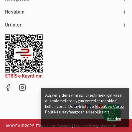
Hesabım
Ürünler
Alışveriş deneyiminizi iyileştirmek için yasal
düzenlemelere uygun çerezler (cookies)
kullanıyoruz. Detaylı bilgiye
Gizlilik ve Çerez
Politikası
sayfamızdan erişebilirsiniz.
Anladım
AKAYEV ©2026 Tüm Hakları Saklıdır. | Made with happiness ♥