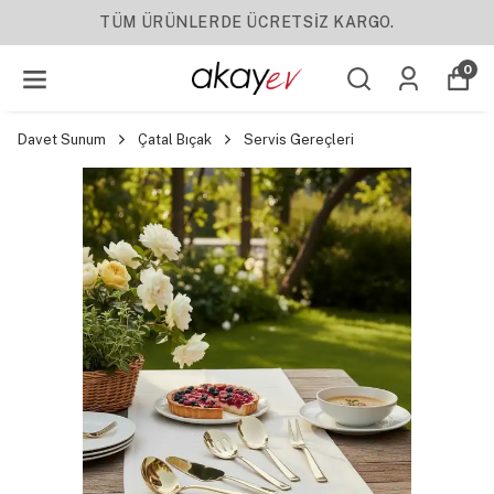
YENI SEZON ÜRÜNLER
0
Davet Sunum
Çatal Bıçak
Servis Gereçleri