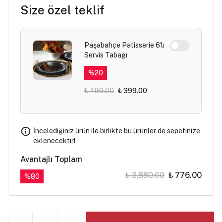
Size özel teklif
Paşabahçe Patisserie 6'lı
Servis Tabağı
%
20
₺ 499.00
₺ 399.00
İncelediğiniz ürün ile birlikte bu ürünler de sepetinize
eklenecektir!
Avantajlı Toplam
₺ 3,880.00
₺ 776.00
%
80