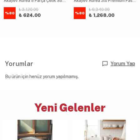
Akayev Aurea 5 Parça Çelik Sos Kepçe Servis Seti
Akayev Aurea 3lü Premium Pasta Salata Makarna Maşa Takımı
₺ 3,120.00
₺ 6,340.00
%
80
%
80
₺ 624.00
₺ 1,268.00
Yorumlar
Yorum Yap
Bu ürün için henüz yorum yapılmamış.
Yeni Gelenler