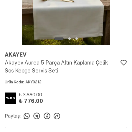
AKAYEV
Akayev Aurea 5 Parça Altın Kaplama Çelik
Sos Kepçe Servis Seti
Ürün Kodu
:
AKY0212
₺ 3,880.00
%
80
₺ 776.00
Paylaş
: