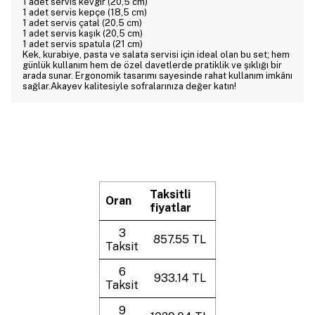
1 adet servis kevgir (20,5 cm)
1 adet servis kepçe (18,5 cm)
1 adet servis çatal (20,5 cm)
1 adet servis kaşık (20,5 cm)
1 adet servis spatula (21 cm)
Kek, kurabiye, pasta ve salata servisi için ideal olan bu set; hem
günlük kullanım hem de özel davetlerde pratiklik ve şıklığı bir
arada sunar. Ergonomik tasarımı sayesinde rahat kullanım imkânı
sağlar.Akayev kalitesiyle sofralarınıza değer katın!
Taksitli
Oran
fiyatlar
3
857.55 TL
Taksit
6
933.14 TL
Taksit
9