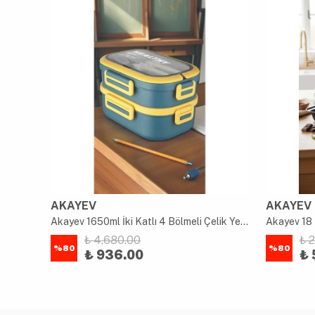
AKAYEV
AKAYEV
uk
Akayev 1650ml İki Katlı 4 Bölmeli Çelik Yemek Kabı Mavi
Akayev 18 
₺ 4,680.00
₺ 
%
80
%
80
₺ 936.00
₺ 