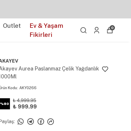
Outlet
Ev & Yaşam
0
Fikirleri
AKAYEV
Akayev Aurea Paslanmaz Çelik Yağdanlık
1000Ml
Ürün Kodu
:
AKY0266
₺ 4,999.95
%
80
₺ 999.99
Paylaş
: