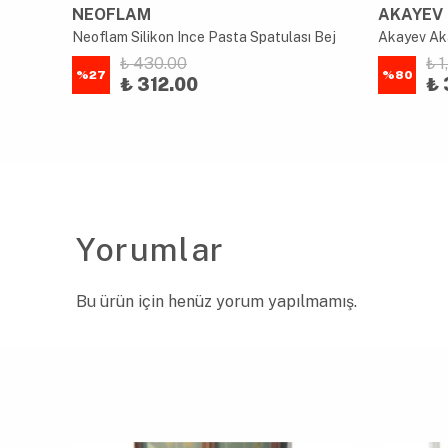
NEOFLAM
AKAYEV
Akayev Mermer Beyaz Akasya Kağıt Havluluk Top Detaylı
Neoflam Silikon Ince Pasta Spatulası Bej
Akayev Aka
₺ 430.00
₺ 
%
27
%
80
₺ 312.00
₺ 
Yorumlar
Bu ürün için henüz yorum yapılmamış.