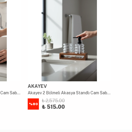
AKAYEV
AKAY
Akayev 2 Bölmeli Akasya Standlı Cam Sabunluk ve Diş Fırçalık Seti
Akayev 2 Bölmeli Akasya Standlı Cam Sabunluk ve Diş Fırçalık Seti
₺ 2,575.00
%
80
%
80
₺ 515.00