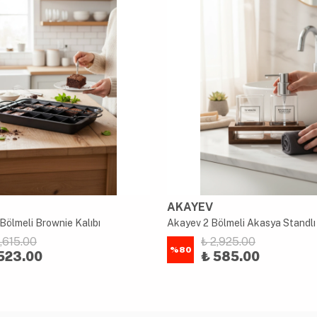
AKAYEV
Bölmeli Brownie Kalıbı
2,615.00
₺ 2,925.00
%
80
523.00
₺ 585.00