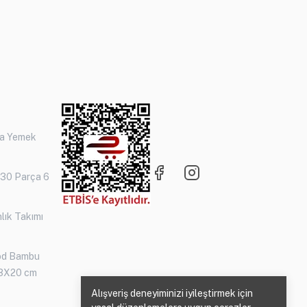
ça Yemek
 30 Parça 6
lık Takımı
od Bambu
3X20 cm
Alışveriş deneyiminizi iyileştirmek için