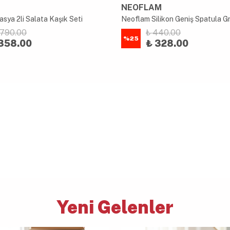
NEOFLAM
sya 2li Salata Kaşık Seti
Neoflam Silikon Geniş Spatula Gr
1,790.00
₺ 440.00
%
25
358.00
₺ 328.00
Yeni Gelenler