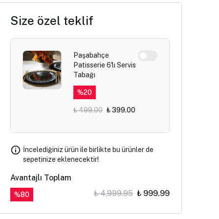
Size özel teklif
Paşabahçe
Patisserie 6'lı Servis
Tabağı
%
20
₺ 499.00
₺ 399.00
İncelediğiniz ürün ile birlikte bu ürünler de
sepetinize eklenecektir!
Avantajlı Toplam
₺ 4,999.95
₺ 999.99
%
80