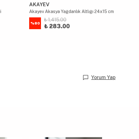
AKAYEV
NEOF
i
Akayev Akasya Yağdanlık Altlığı 24x15 cm
Neoflam
₺ 1,415.00
%
80
%
28
₺ 283.00
Yorum Yap