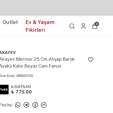
Outlet
Ev & Yaşam
0
Fikirleri
AKAYEV
Akayev Mermer 25 Cm Ahşap Barok
Ayaklı Kalın Beyaz Cam Fanus
Ürün Kodu
:
MRB00106
₺ 3,875.00
%
80
₺ 775.00
Paylaş
: