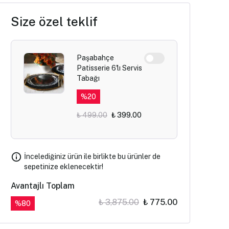
Size özel teklif
Paşabahçe
Patisserie 6'lı Servis
Tabağı
%
20
₺ 499.00
₺ 399.00
İncelediğiniz ürün ile birlikte bu ürünler de
sepetinize eklenecektir!
Avantajlı Toplam
₺ 3,875.00
₺ 775.00
%
80