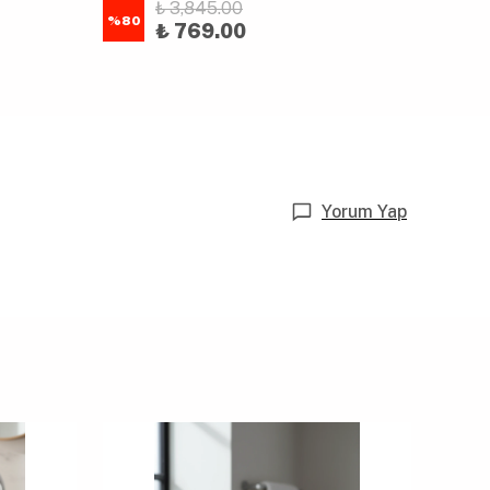
₺ 3,845.00
%
80
%
80
₺ 769.00
Yorum Yap