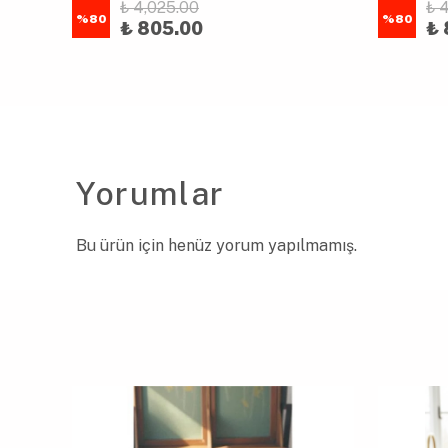
₺ 4,025.00
₺ 
%
80
%
80
₺ 805.00
₺ 
Yorumlar
Bu ürün için henüz yorum yapılmamış.