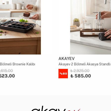
AKAYEV
Bölmeli Brownie Kalıbı
2,615.00
₺ 2,925.00
%
80
523.00
₺ 585.00