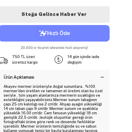
Stoğa Gelince Haber Ver
750 TL üzeri
14 gün içinde iade
ücretsiz kargo
değişim
Ürün Açıklaması
Akayev mermer ürünleriyle doğal sunumlara.. %100
mermer'den üretilen ve tamamen el üretimi olan bu özel
seriyle , tüm yaşam alanlarınıza mermerin sıcaklığını ve
estetikliğini yaşayabilirsiniz.Mermer sunum tabağının
çapı 25 cm kalınlığı ise 2 cm'dir. Ahşap ayağın yüksekliği
14 cm taban çapı 9 cm'dir. Mermer sunum ve ayaklıkla
yükseklik 16.00 cm'dir. Cam fanusun yüksekliği 18 cm
genişlik 22,5 cm'dir. Jeolojik oluşumlar gereği ürün
fotoğraftaki ürüne göre renk ve desende farklılıklar
içerebilir. Mermer ürünlerin temizliğinde su ve sabun
kullanıp yumuşak temiz bir bezle kurulanması tavsiye