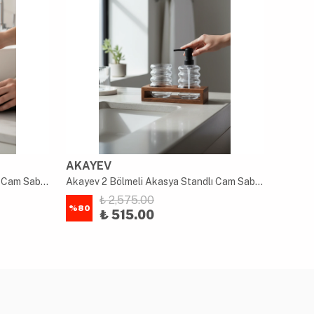
AKAYEV
AKAY
Akayev 2 Bölmeli Akasya Standlı Cam Sabunluk ve Diş Fırçalık Seti
Akayev 2 Bölmeli Akasya Standlı Cam Sabunluk ve Diş Fırçalık Seti
₺ 2,575.00
%
80
%
80
₺ 515.00