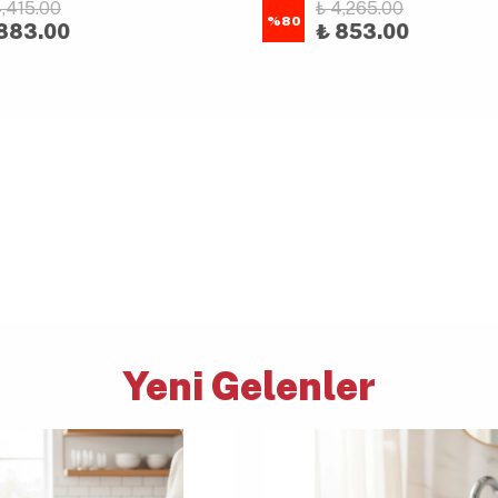
4,415.00
₺ 4,265.00
%
80
883.00
₺ 853.00
Yeni Gelenler