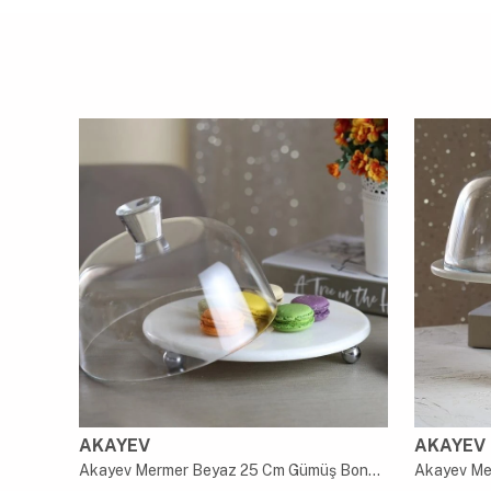
AKAYEV
AKAYEV
Akayev Ahşap 29 Cm Fanuslu Kek Servisi Sunumluk
Akayev Mermer Beyaz 25 Cm Gümüş Boncuk Ayak Cam Fanus