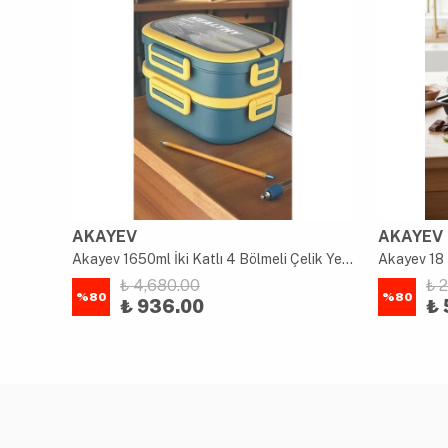
AKAYEV
AKAYEV
uk
Akayev 1650ml İki Katlı 4 Bölmeli Çelik Yemek Kabı Mavi
Akayev 18 
₺ 4,680.00
₺ 
%
80
%
80
₺ 936.00
₺ 