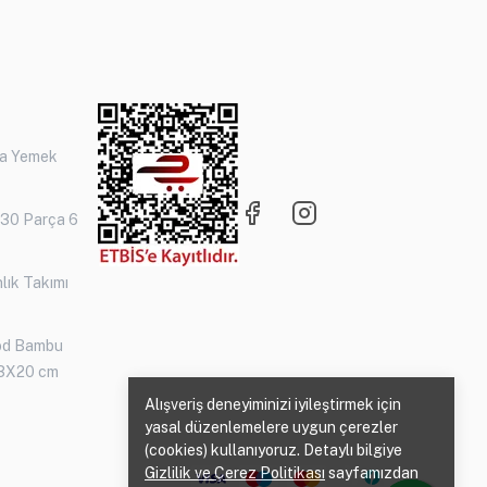
ça Yemek
 30 Parça 6
lık Takımı
od Bambu
3X20 cm
Alışveriş deneyiminizi iyileştirmek için
yasal düzenlemelere uygun çerezler
(cookies) kullanıyoruz. Detaylı bilgiye
Gizlilik ve Çerez Politikası
sayfamızdan