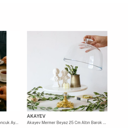
AKAYEV
AKAY
Akayev Traverten 25 Cm Altın Boncuk Ayaklı Cam Fanus
Akayev Mermer Beyaz 25 Cm Altın Barok Ayak Cam Fanus