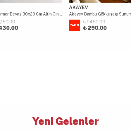
AKAYEV
Akayev Mermer Beyaz 30x20 Cm Altın Ginkgo Sunum Tabağı
2,150.00
₺ 1,450.00
%
80
430.00
₺ 290.00
Yeni Gelenler