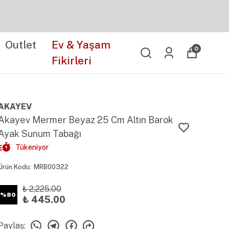
Outlet
Ev & Yaşam
0
Fikirleri
AKAYEV
Akayev Mermer Beyaz 25 Cm Altın Barok
Ayak Sunum Tabağı
Tükeniyor
Ürün Kodu
:
MRB00322
₺ 2,225.00
%
80
₺ 445.00
Paylaş
: