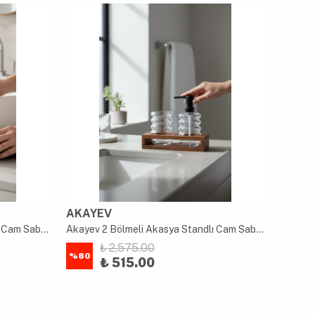
AKAYEV
AKAY
Akayev 2 Bölmeli Akasya Standlı Cam Sabunluk ve Diş Fırçalık Seti
Akayev 2 Bölmeli Akasya Standlı Cam Sabunluk ve Diş Fırçalık Seti
₺ 2,575.00
%
80
%
80
₺ 515.00