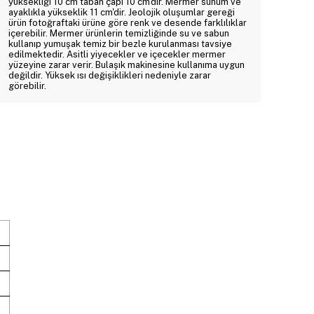
yüksekliği 10 cm taban çapı 10 cm'dir. Mermer sunum ve
ayaklıkla yükseklik 11 cm'dir. Jeolojik oluşumlar gereği
ürün fotoğraftaki ürüne göre renk ve desende farklılıklar
içerebilir. Mermer ürünlerin temizliğinde su ve sabun
kullanıp yumuşak temiz bir bezle kurulanması tavsiye
edilmektedir. Asitli yiyecekler ve içecekler mermer
yüzeyine zarar verir. Bulaşık makinesine kullanıma uygun
değildir. Yüksek ısı değişiklikleri nedeniyle zarar
görebilir.