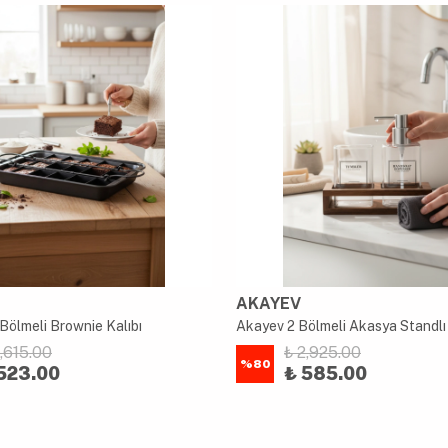
AKAYEV
Bölmeli Brownie Kalıbı
2,615.00
₺ 2,925.00
%
80
523.00
₺ 585.00