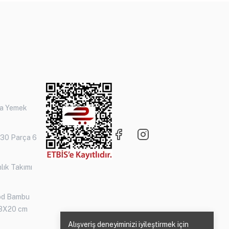
ça Yemek
 30 Parça 6
lık Takımı
od Bambu
3X20 cm
Alışveriş deneyiminizi iyileştirmek için