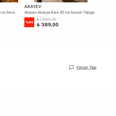
AKAYEV
AKAY
Akayev Bambu Gökkuşağı Sunum ve Servis Tabağı
Akayev Akasya Kare 30 cm Sunum Tabağı
₺ 1,945.00
%
80
%
80
₺ 389.00
Yorum Yap