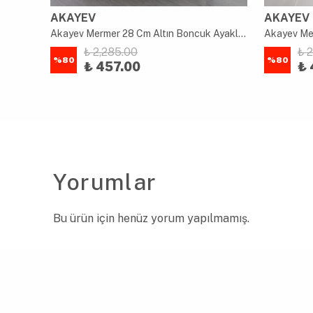
AKAYEV
AKAYEV
Akayev Mermer Beyaz 30 Cm Altın Ayak Ginkgo Yuvarlak Sunum Tabağı
Akayev Mermer 28 Cm Altın Boncuk Ayaklı Leylak Yuvarlak Sunum Tabağı
₺ 2,285.00
₺ 
%
80
%
80
₺ 457.00
₺ 
Yorumlar
Bu ürün için henüz yorum yapılmamış.