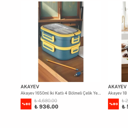
AKAYEV
AKAYEV
uk
Akayev 1650ml İki Katlı 4 Bölmeli Çelik Yemek Kabı Mavi
Akayev 18 
₺ 4,680.00
₺ 
%
80
%
80
₺ 936.00
₺ 