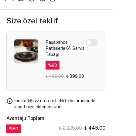
Size özel teklif
Paşabahçe
Patisserie 6'lı Servis
Tabağı
%
20
₺ 499.00
₺ 399.00
İncelediğiniz ürün ile birlikte bu ürünler de
sepetinize eklenecektir!
Avantajlı Toplam
₺ 2,225.00
₺ 445.00
%
80