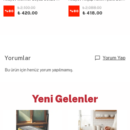
₺ 2,100.00
₺ 2,088.00
%
80
%
80
₺ 420.00
₺ 418.00
Yorumlar
Yorum Yap
Bu ürün için henüz yorum yapılmamış.
Yeni Gelenler