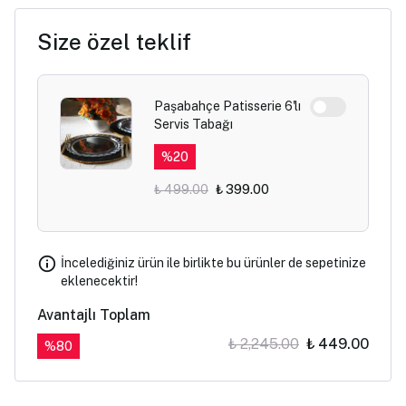
Size özel teklif
Paşabahçe Patisserie 6'lı
Servis Tabağı
%
20
₺ 499.00
₺ 399.00
İncelediğiniz ürün ile birlikte bu ürünler de sepetinize
eklenecektir!
Avantajlı Toplam
₺ 2,245.00
₺ 449.00
%
80