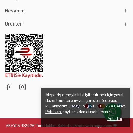
Hesabım
Ürünler
Alışveriş deneyiminizi iyileştirmek için yasal
düzenlemelere uygun çerezler (cookies)
kullanıyoruz. Detaylı bilgiye
Gizlilik ve Çerez
Politikası
sayfamızdan erişebilirsiniz.
Anladım
AKAYEV ©2026 Tüm Hakları Saklıdır. | Made with happiness ♥