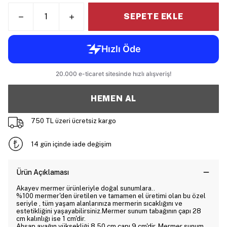
SEPETE EKLE
HEMEN AL
750 TL üzeri ücretsiz kargo
14 gün içinde iade değişim
Ürün Açıklaması
Akayev mermer ürünleriyle doğal sunumlara..
%100 mermer'den üretilen ve tamamen el üretimi olan bu özel
seriyle , tüm yaşam alanlarınıza mermerin sıcaklığını ve
estetikliğini yaşayabilirsiniz.Mermer sunum tabağının çapı 28
cm kalınlığı ise 1 cm'dir.
Ahşap ayağın yüksekliği 8,50 cm çapı 9 cm'dir. Mermer sunum