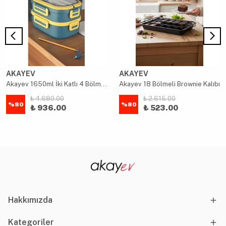
AKAYEV
AKAYEV
Akayev 1650ml İki Katlı 4 Bölmeli Çelik Yemek Kabı Mavi
Akayev 18 Bölmeli Brownie Kalıbı
₺ 4,680.00
₺ 2,615.00
%
80
%
80
₺ 936.00
₺ 523.00
Hakkımızda
Kategoriler