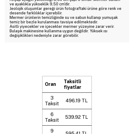
ve ayaklıkla yükseklik 9,50 cm'dir.
Jeolojik oluşumlar gereği ürün fotoğraftaki ürüne göre renk ve
desende farklılıklar içerebilir.
Mermer ürünlerin temizliğinde su ve sabun kullanıp yumuşak
temiz bir bezle kurulanması tavsiye edilmektedir.
Asitli yiyecekler ve içecekler mermer yüzeyine zarar verir.
Bulaşık makinesine kullanıma uygun değildir. Yüksek ısı
değişiklikleri nedeniyle zarar görebilir.
Taksitli
Oran
fiyatlar
3
496.19 TL
Taksit
6
539.92 TL
Taksit
9
595.41 TL