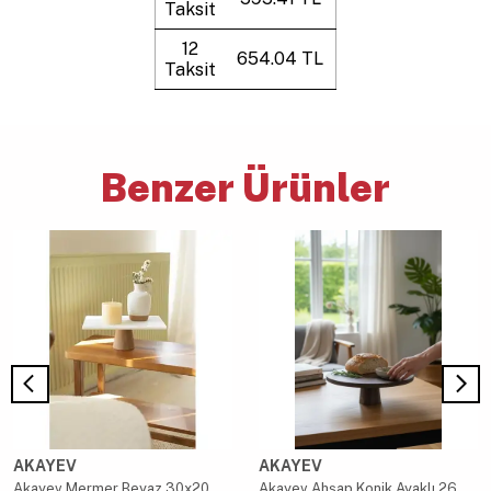
Taksit
12
654.04 TL
Taksit
Benzer Ürünler
AKAYEV
AKAYEV
Akayev Mermer Beyaz 30x20 Cm Ahşap Konik Ayaklı Sunumluk
Akayev Ahşap Konik Ayaklı 26.5 Cm Yuvarlak Sunumluk