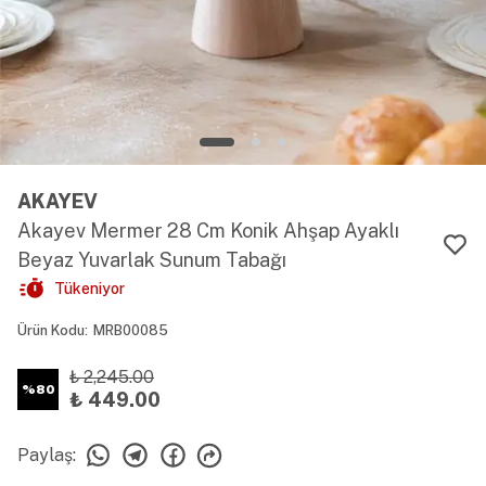
AKAYEV
Akayev Mermer 28 Cm Konik Ahşap Ayaklı
Beyaz Yuvarlak Sunum Tabağı
Tükeniyor
Ürün Kodu
:
MRB00085
₺ 2,245.00
%
80
₺ 449.00
Paylaş
: