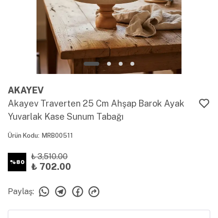
AKAYEV
Akayev Traverten 25 Cm Ahşap Barok Ayak
Yuvarlak Kase Sunum Tabağı
Ürün Kodu
:
MRB00511
₺ 3,510.00
%
80
₺ 702.00
Paylaş
: