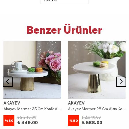
Benzer Ürünler
AKAYEV
AKAYEV
Akayev Mermer 25 Cm Konik Ahşap Ayaklı Beyaz Kalın Yuvarlak Sunum Tabağı
Akayev Mermer 28 Cm Altın Konik Ayak Beyaz Kalın Sunum Tabağı
₺ 2,245.00
₺ 2,940.00
%
80
%
80
₺ 449.00
₺ 588.00