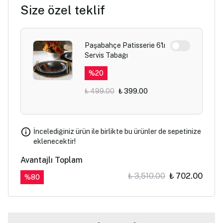
Size özel teklif
Paşabahçe Patisserie 6'lı
Servis Tabağı
%
20
₺ 499.00
₺ 399.00
İncelediğiniz ürün ile birlikte bu ürünler de sepetinize
eklenecektir!
Avantajlı Toplam
₺ 3,510.00
₺ 702.00
%
80