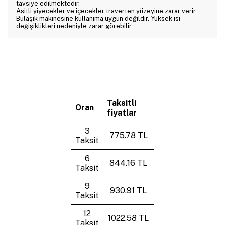
tavsiye edilmektedir.
Asitli yiyecekler ve içecekler traverten yüzeyine zarar verir.
Bulaşık makinesine kullanıma uygun değildir. Yüksek ısı
değişiklikleri nedeniyle zarar görebilir.
Taksitli
Oran
fiyatlar
3
775.78 TL
Taksit
6
844.16 TL
Taksit
9
930.91 TL
Taksit
12
1022.58 TL
Taksit