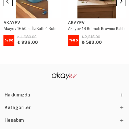
AKAYEV
AKAYEV
Akayev 1650ml İki Katlı 4 Bölmeli Çelik Yemek Kabı Mavi
Akayev 18 Bölmeli Brownie Kalıbı
₺ 4,680.00
₺ 2,615.00
%
80
%
80
₺ 936.00
₺ 523.00
Hakkımızda
Kategoriler
Hesabım