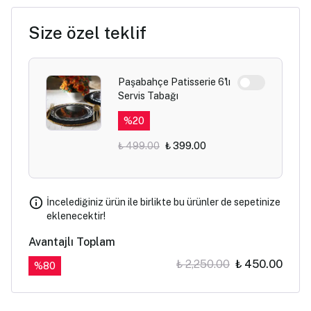
Size özel teklif
Paşabahçe Patisserie 6'lı
Servis Tabağı
%
20
₺ 499.00
₺ 399.00
İncelediğiniz ürün ile birlikte bu ürünler de sepetinize
eklenecektir!
Avantajlı Toplam
₺ 2,250.00
₺ 450.00
%
80