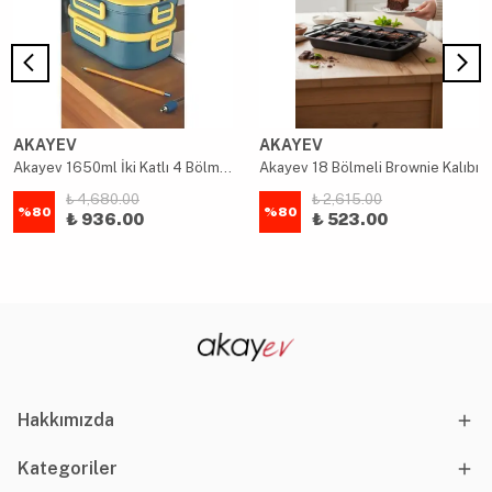
AKAYEV
AKAYEV
Akayev 1650ml İki Katlı 4 Bölmeli Çelik Yemek Kabı Mavi
Akayev 18 Bölmeli Brownie Kalıbı
₺ 4,680.00
₺ 2,615.00
%
80
%
80
₺ 936.00
₺ 523.00
Hakkımızda
Kategoriler