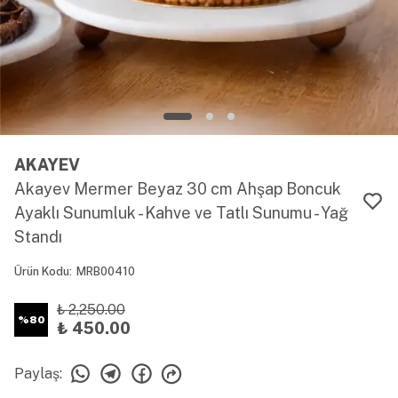
AKAYEV
Akayev Mermer Beyaz 30 cm Ahşap Boncuk
Ayaklı Sunumluk - Kahve ve Tatlı Sunumu - Yağ
Standı
Ürün Kodu
:
MRB00410
₺ 2,250.00
%
80
₺ 450.00
Paylaş
: