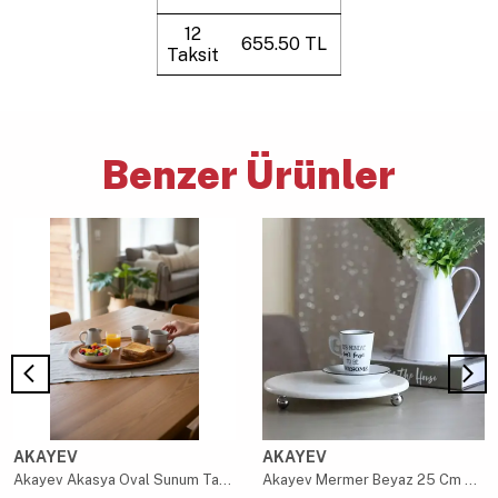
12
655.50 TL
Taksit
Benzer Ürünler
AKAYEV
AKAYEV
Akayev Akasya Oval Sunum Tabağı 33x23 cm
Akayev Mermer Beyaz 25 Cm Gümüş Boncuk Ayak Yuvarlak Sunumluk