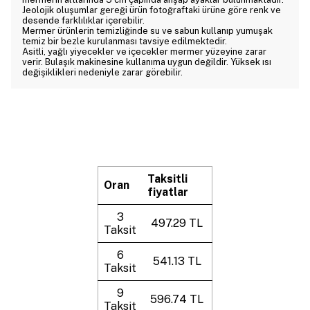
Jeolojik oluşumlar gereği ürün fotoğraftaki ürüne göre renk ve
desende farklılıklar içerebilir.
Mermer ürünlerin temizliğinde su ve sabun kullanıp yumuşak
temiz bir bezle kurulanması tavsiye edilmektedir.
Asitli, yağlı yiyecekler ve içecekler mermer yüzeyine zarar
verir. Bulaşık makinesine kullanıma uygun değildir. Yüksek ısı
değişiklikleri nedeniyle zarar görebilir.
Taksitli
Oran
fiyatlar
3
497.29 TL
Taksit
6
541.13 TL
Taksit
9
596.74 TL
Taksit