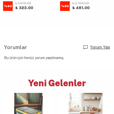
₺ 1,615.00
₺ 2,405.00
%
80
%
80
₺ 323.00
₺ 481.00
Yorumlar
Yorum Yap
Bu ürün için henüz yorum yapılmamış.
Yeni Gelenler