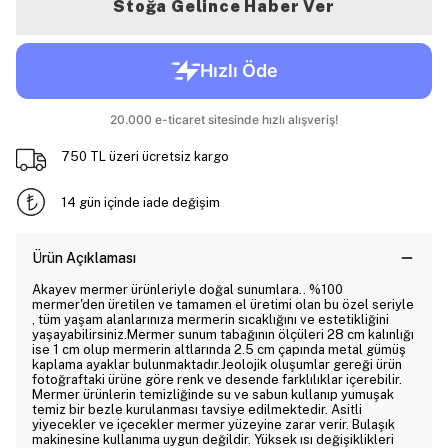
Stoğa Gelince Haber Ver
750 TL üzeri ücretsiz kargo
14 gün içinde iade değişim
Ürün Açıklaması
Akayev mermer ürünleriyle doğal sunumlara.. %100
mermer'den üretilen ve tamamen el üretimi olan bu özel seriyle
, tüm yaşam alanlarınıza mermerin sıcaklığını ve estetikliğini
yaşayabilirsiniz.Mermer sunum tabağının ölçüleri 28 cm kalınlığı
ise 1 cm olup mermerin altlarında 2.5 cm çapında metal gümüş
kaplama ayaklar bulunmaktadır.Jeolojik oluşumlar gereği ürün
fotoğraftaki ürüne göre renk ve desende farklılıklar içerebilir.
Mermer ürünlerin temizliğinde su ve sabun kullanıp yumuşak
temiz bir bezle kurulanması tavsiye edilmektedir. Asitli
yiyecekler ve içecekler mermer yüzeyine zarar verir. Bulaşık
makinesine kullanıma uygun değildir. Yüksek ısı değişiklikleri