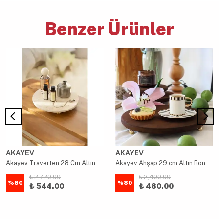
Benzer Ürünler
AKAYEV
AKAYEV
Akayev Traverten 28 Cm Altın Boncuk Ayaklı Sunumluk
Akayev Ahşap 29 cm Altın Boncuk Ayaklı Sunum Tabağı
₺ 2,720.00
₺ 2,400.00
%
80
%
80
₺ 544.00
₺ 480.00