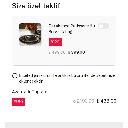
Size özel teklif
Paşabahçe Patisserie 6'lı
Servis Tabağı
%
20
₺ 499.00
₺ 399.00
İncelediğiniz ürün ile birlikte bu ürünler de sepetinize
eklenecektir!
Avantajlı Toplam
₺ 2,190.00
₺ 438.00
%
80