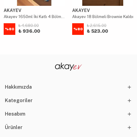
AKAYEV
AKAYEV
Akayev 1650ml İki Katlı 4 Bölmeli Çelik Yemek Kabı Mavi
Akayev 18 Bölmeli Brownie Kalıbı
₺ 4,680.00
₺ 2,615.00
%
80
%
80
₺ 936.00
₺ 523.00
Hakkımızda
Kategoriler
Hesabım
Ürünler