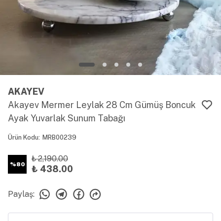
AKAYEV
Akayev Mermer Leylak 28 Cm Gümüş Boncuk
Ayak Yuvarlak Sunum Tabağı
Ürün Kodu
:
MRB00239
₺ 2,190.00
%
80
₺ 438.00
Paylaş
: