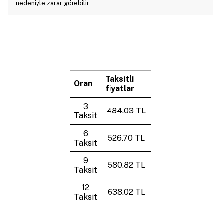
nedeniyle zarar görebilir.
Taksitli
Oran
fiyatlar
3
484.03 TL
Taksit
6
526.70 TL
Taksit
9
580.82 TL
Taksit
12
638.02 TL
Taksit