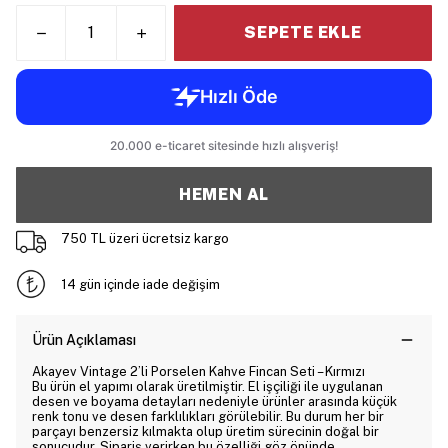
SEPETE EKLE
HEMEN AL
750 TL üzeri ücretsiz kargo
14 gün içinde iade değişim
Ürün Açıklaması
Akayev Vintage 2’li Porselen Kahve Fincan Seti – Kırmızı
Bu ürün el yapımı olarak üretilmiştir. El işçiliği ile uygulanan
desen ve boyama detayları nedeniyle ürünler arasında küçük
renk tonu ve desen farklılıkları görülebilir. Bu durum her bir
parçayı benzersiz kılmakta olup üretim sürecinin doğal bir
sonucudur. Sipariş verirken bu özelliği göz önünde