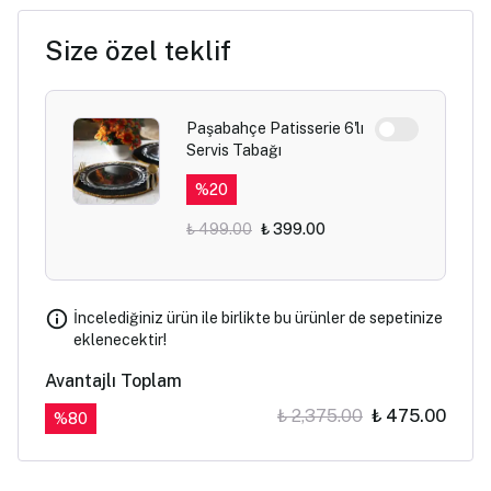
Size özel teklif
Paşabahçe Patisserie 6'lı
Servis Tabağı
%
20
₺ 499.00
₺ 399.00
İncelediğiniz ürün ile birlikte bu ürünler de sepetinize
eklenecektir!
Avantajlı Toplam
₺ 2,375.00
₺ 475.00
%
80