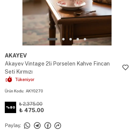
AKAYEV
Akayev Vintage 2li Porselen Kahve Fincan
Seti Kırmızı
Tükeniyor
Ürün Kodu
:
AKY0270
₺ 2,375.00
%
80
₺ 475.00
Paylaş
: