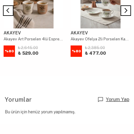
AKAYEV
AKAYEV
Akayev Art Porselen 4lü Espresso Bardağı
Akayev Ofelya 2li Porselen Kahve Fincan Seti Yeşil
₺ 2,645.00
₺ 2,385.00
%
80
%
80
₺ 529.00
₺ 477.00
Yorumlar
Yorum Yap
Bu ürün için henüz yorum yapılmamış.