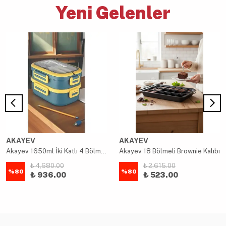
Yeni Gelenler
AKAYEV
AKAYEV
Akayev 1650ml İki Katlı 4 Bölmeli Çelik Yemek Kabı Mavi
Akayev 18 Bölmeli Brownie Kalıbı
₺ 4,680.00
₺ 2,615.00
%
80
%
80
₺ 936.00
₺ 523.00