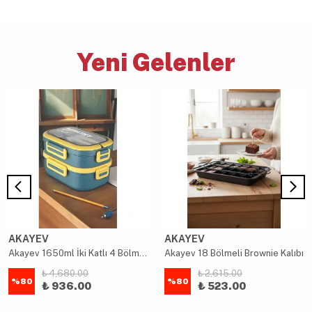
Yeni Gelenler
AKAYEV
AKAYEV
Akayev 1650ml İki Katlı 4 Bölmeli Çelik Yemek Kabı Mavi
Akayev 18 Bölmeli Brownie Kalıbı
₺ 4,680.00
₺ 2,615.00
%
80
%
80
₺ 936.00
₺ 523.00