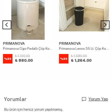
PRIMANOVA
PRIMANOVA
Primanova Cigo Pedallı Çöp Kovası 6Lt Bej
Primanova Lenox 35 Lt. Çöp Kovası Siyah
₺ 1,100.00
₺ 1,580.00
%
20
%
20
₺ 880.00
₺ 1,264.00
Yorumlar
Yorum Yap
Bu ürün için henüz yorum yapılmamış.