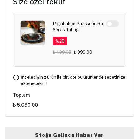
Size özel teklif
Paşabahçe Patisserie 6'lı
Servis Tabağı
%
20
₺ 499.00
₺ 399.00
İncelediğiniz ürün ile birlikte bu ürünler de sepetinize
eklenecektir!
Toplam
₺ 5,060.00
Stoğa Gelince Haber Ver