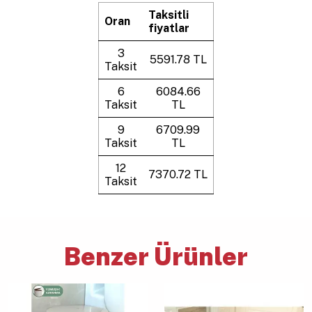
Taksitli
Oran
fiyatlar
3
5591.78 TL
Taksit
6
6084.66
Taksit
TL
9
6709.99
Taksit
TL
12
7370.72 TL
Taksit
Benzer Ürünler