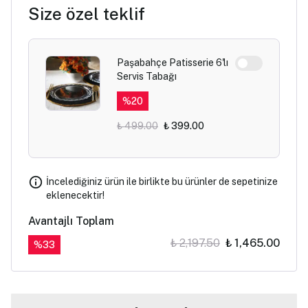
Size özel teklif
Paşabahçe Patisserie 6'lı
Servis Tabağı
%
20
₺ 499.00
₺ 399.00
İncelediğiniz ürün ile birlikte bu ürünler de sepetinize
eklenecektir!
Avantajlı Toplam
₺ 2,197.50
₺ 1,465.00
%
33