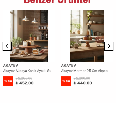
AKAYEV
AKAYEV
Akayev Akasya Konik Ayaklı Sunum 24cm
Akayev Mermer 25 Cm Ahşap Barok Ayaklı Beyaz Yuvarlak Sunum Tabağı
₺ 2,260.00
₺ 2,200.00
%
80
%
80
₺ 452.00
₺ 440.00