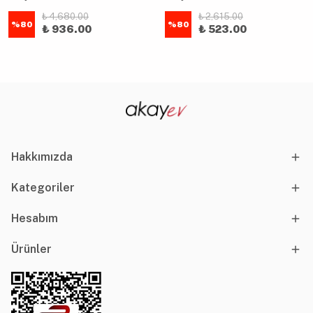
₺ 4,680.00
₺ 2,615.00
%
80
%
80
₺ 936.00
₺ 523.00
Hakkımızda
Kategoriler
Hesabım
Ürünler