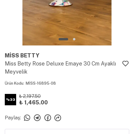
MİSS BETTY
Miss Betty Rose Deluxe Emaye 30 Cm Ayaklı
Meyvelik
Ürün Kodu
:
MİSS-16895-08
₺ 2,197.50
%
33
₺ 1,465.00
Paylaş
: