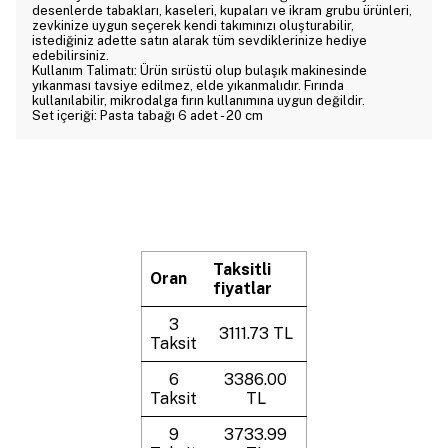
desenlerde tabakları, kaseleri, kupaları ve ikram grubu ürünleri,
zevkinize uygun seçerek kendi takımınızı oluşturabilir,
istediğiniz adette satın alarak tüm sevdiklerinize hediye
edebilirsiniz.
Kullanım Talimatı: Ürün sırüstü olup bulaşık makinesinde
yıkanması tavsiye edilmez, elde yıkanmalıdır. Fırında
kullanılabilir, mikrodalga fırın kullanımına uygun değildir.
Set içeriği: Pasta tabağı 6 adet - 20 cm
Taksitli
Oran
fiyatlar
3
3111.73 TL
Taksit
6
3386.00
Taksit
TL
9
3733.99