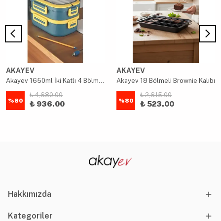
AKAYEV
AKAYEV
Akayev 1650ml İki Katlı 4 Bölmeli Çelik Yemek Kabı Mavi
Akayev 18 Bölmeli Brownie Kalıbı
₺ 4,680.00
₺ 2,615.00
%
80
%
80
₺ 936.00
₺ 523.00
Hakkımızda
Kategoriler