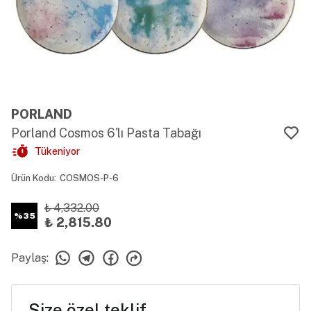
PORLAND
Porland Cosmos 6'lı Pasta Tabağı
Tükeniyor
Ürün Kodu
:
COSMOS-P-6
₺ 4,332.00
%
35
₺ 2,815.80
Paylaş
:
Size özel teklif