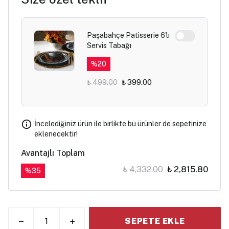
Paşabahçe Patisserie 6'lı
Servis Tabağı
%
20
₺ 499.00
₺ 399.00
İncelediğiniz ürün ile birlikte bu ürünler de sepetinize
eklenecektir!
Avantajlı Toplam
₺ 4,332.00
₺ 2,815.80
%
35
SEPETE EKLE