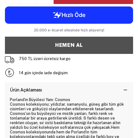
HEMEN AL
750 TL üzeri ücretsiz kargo
14 gün içinde iade değişim
Ürün Açıklaması
Porland'ın Büyüleci Yanı: Cosmos
Cosmos koleksiyonu; yıldızlar, samanyolu, güneş gibi tüm gök
cisimleri ve gökyüzü olaylarından etkilenerek tasarlandı.
Cosmos'un bu büyüleyici ve mistik yanları, farklı renk ve
tonlamalar bir araya getirilerek üretildi. 6 farklı desen ve
renkten oluşan, sır üstü baskılama tekniği ile hazırlanan altın
yaldızlı bu özel koleksiyon sofralarınıza çok yakışacak.Hem
Cosmos koleksiyonunda hem de Porland'ın tüm
koleksiyonlarındaki tekli satın alma özelliği ile farklı boy ve