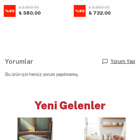
₺ 2,900.00
₺ 3,660.00
%
80
%
80
₺ 580.00
₺ 732.00
Yorumlar
Yorum Yap
Bu ürün için henüz yorum yapılmamış.
Yeni Gelenler