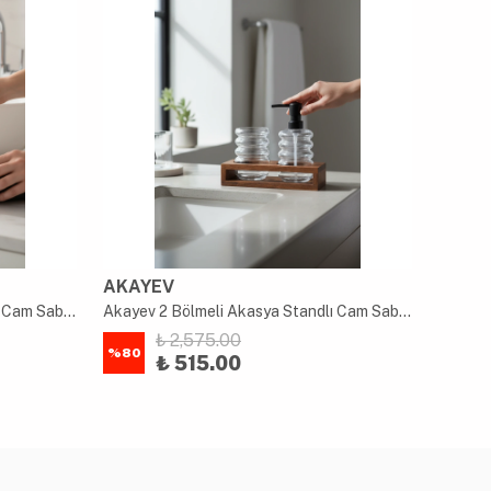
AKAYEV
AKAY
Akayev 2 Bölmeli Akasya Standlı Cam Sabunluk ve Diş Fırçalık Seti
Akayev 2 Bölmeli Akasya Standlı Cam Sabunluk ve Diş Fırçalık Seti
₺ 2,575.00
%
80
%
80
₺ 515.00