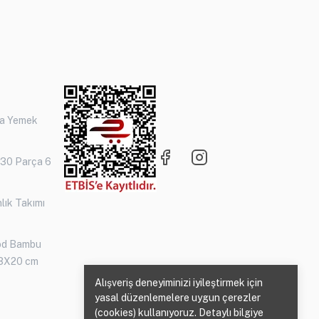
ça Yemek
 30 Parça 6
lık Takımı
od Bambu
3X20 cm
Alışveriş deneyiminizi iyileştirmek için
yasal düzenlemelere uygun çerezler
(cookies) kullanıyoruz. Detaylı bilgiye