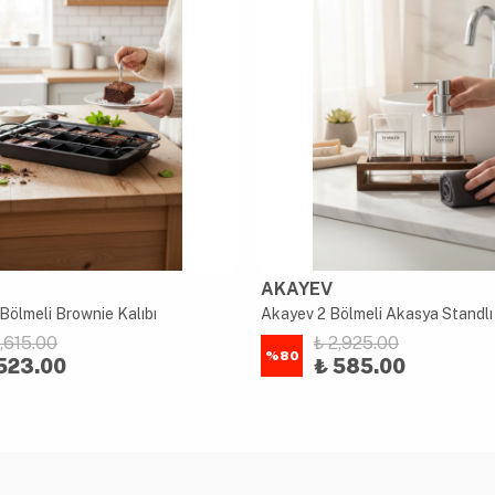
AKAYEV
Bölmeli Brownie Kalıbı
2,615.00
₺ 2,925.00
%
80
523.00
₺ 585.00