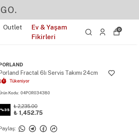
Outlet
Ev & Yaşam
0
Fikirleri
PORLAND
Porland Fractal 6lı Servis Takımı 24cm
Tükeniyor
Ürün Kodu
:
04POR034380
₺ 2,235.00
%
35
₺ 1,452.75
Paylaş
: