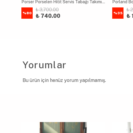
Porser Porselen Hitit Oval Kayık Tabak Takımı 20x13cm 6 Parça
Porser Porselen Hitit Servis Tabağı Takımı 26cm 6 Parça
Porland Bo
₺ 3,700.00
₺ 2
%
80
%
35
₺ 740.00
₺ 
Yorumlar
Bu ürün için henüz yorum yapılmamış.