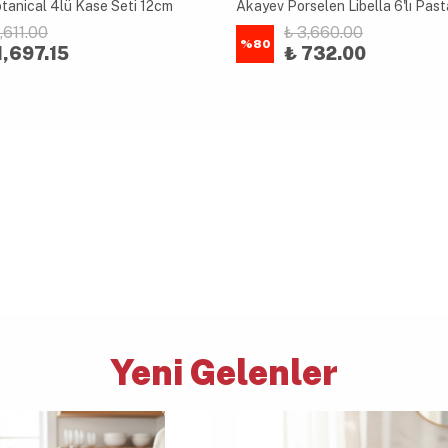
tanical 4lü Kase Seti 12cm
Akayev Porselen Libella 6'lı Past
,611.00
₺ 3,660.00
%
80
1,697.15
₺ 732.00
Yeni Gelenler