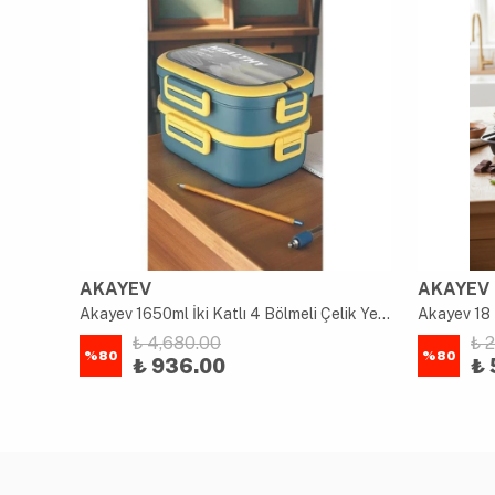
AKAYEV
AKAYEV
uk
Akayev 1650ml İki Katlı 4 Bölmeli Çelik Yemek Kabı Mavi
Akayev 18 
₺ 4,680.00
₺ 
%
80
%
80
₺ 936.00
₺ 