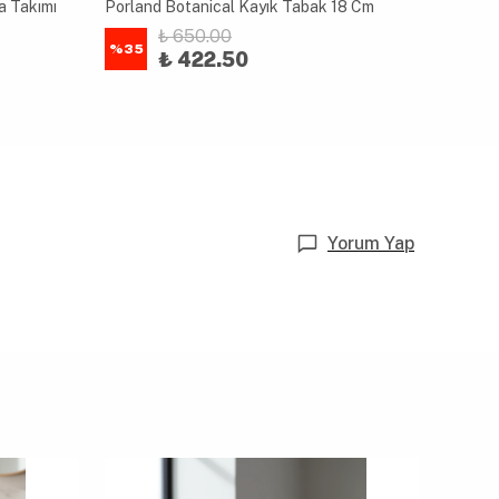
a Takımı
Porland Botanical Kayık Tabak 18 Cm
Porland
₺ 650.00
%
35
%
35
₺ 422.50
Yorum Yap