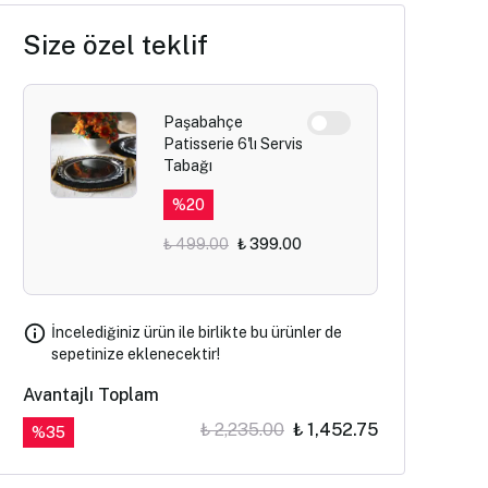
Size özel teklif
Paşabahçe
Patisserie 6'lı Servis
Tabağı
%
20
₺ 499.00
₺ 399.00
İncelediğiniz ürün ile birlikte bu ürünler de
sepetinize eklenecektir!
Avantajlı Toplam
₺ 2,235.00
₺ 1,452.75
%
35