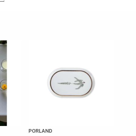
PORLAND
PORL