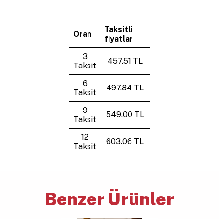
Taksitli
Oran
fiyatlar
3
457.51 TL
Taksit
6
497.84 TL
Taksit
9
549.00 TL
Taksit
12
603.06 TL
Taksit
Benzer Ürünler