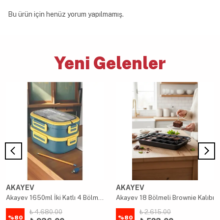
Bu ürün için henüz yorum yapılmamış.
Yeni Gelenler
AKAYEV
AKAYEV
Akayev 1650ml İki Katlı 4 Bölmeli Çelik Yemek Kabı Mavi
Akayev 18 Bölmeli Brownie Kalıbı
₺ 4,680.00
₺ 2,615.00
%
80
%
80