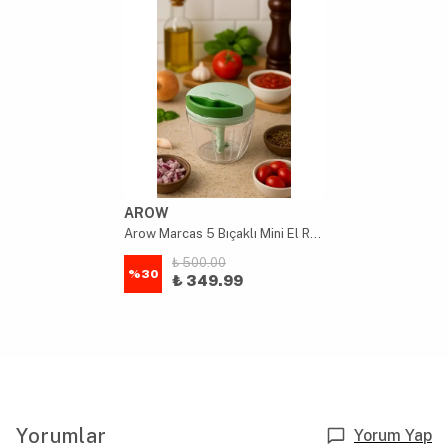
AROW
Arow Marcas 5 Bıçaklı Mini El Robotu-ipli Rondo 1000 ml Hazneli
₺ 500.00
%
30
₺ 349.99
Yorumlar
Yorum Yap