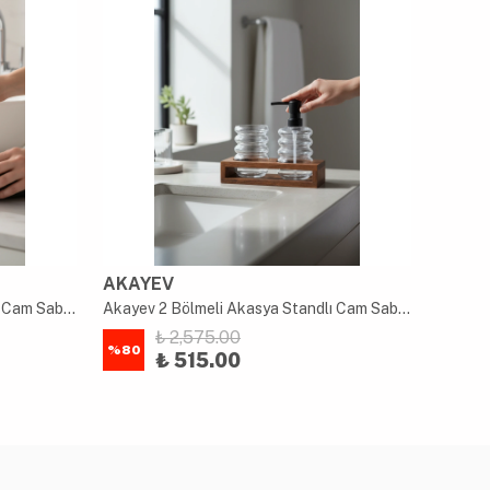
AKAYEV
AKAY
Akayev 2 Bölmeli Akasya Standlı Cam Sabunluk ve Diş Fırçalık Seti
Akayev 2 Bölmeli Akasya Standlı Cam Sabunluk ve Diş Fırçalık Seti
₺ 2,575.00
%
80
%
80
₺ 515.00