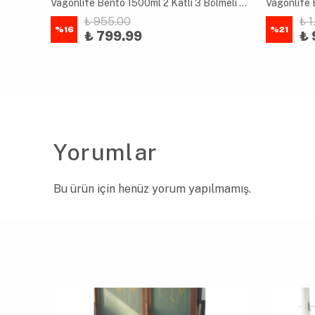
Tohana 1650ml İki Katlı 4 Bölmeli Çelik Yemek Kabı Mavi
Vagonlife Bento 1500ml 2 Katlı 3 Bölmeli Paslanmaz Çelik Yemek Kutusu Mavi
₺ 955.00
₺ 
%
16
%
21
₺ 799.99
₺ 
Yorumlar
Bu ürün için henüz yorum yapılmamış.