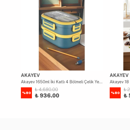
AKAYEV
AKAYEV
uk
Akayev 1650ml İki Katlı 4 Bölmeli Çelik Yemek Kabı Mavi
Akayev 18 
₺ 4,680.00
₺ 
%
80
%
80
₺ 936.00
₺ 