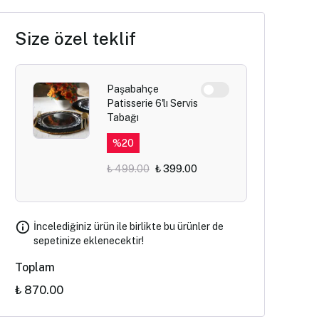
Size özel teklif
Paşabahçe
Patisserie 6'lı Servis
Tabağı
%
20
₺ 499.00
₺ 399.00
İncelediğiniz ürün ile birlikte bu ürünler de
sepetinize eklenecektir!
Toplam
₺ 870.00