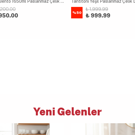
Vagonlife Bento 1650ml Paslanmaz Çelik 2 Katlı 3 Bölmeli Çatal ve Kaşıklı Yemek Kutusu Pembe
1,200.00
₺ 1,999.99
%
50
950.00
₺ 999.99
Yeni Gelenler