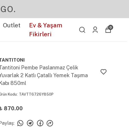
Outlet
Ev & Yaşam
0
Fikirleri
TANTITONI
Tantitoni Pembe Paslanmaz Çelik
Yuvarlak 2 Katlı Çatallı Yemek Taşıma
Kabı 850ml
Ürün Kodu
:
TAVTT6726Y850P
₺ 870.00
Paylaş
: