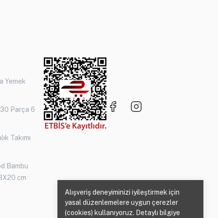
ça Yemek
 30 Parça 6
lık Takımı
od Bambu
3X20 cm
Alışveriş deneyiminizi iyileştirmek için
yasal düzenlemelere uygun çerezler
(cookies) kullanıyoruz. Detaylı bilgiye