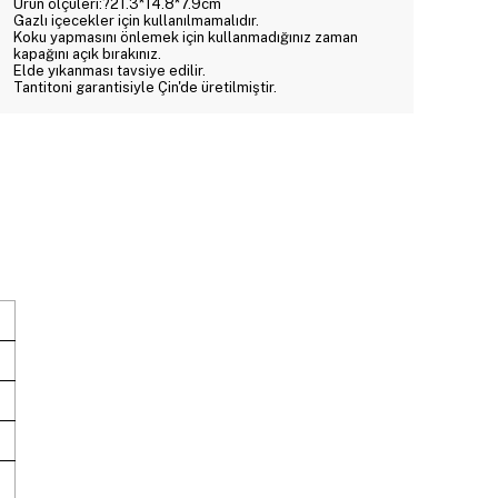
Ürün ölçüleri:?21.3*14.8*7.9cm
Gazlı içecekler için kullanılmamalıdır.
Koku yapmasını önlemek için kullanmadığınız zaman
kapağını açık bırakınız.
Elde yıkanması tavsiye edilir.
Tantitoni garantisiyle Çin'de üretilmiştir.