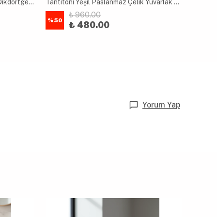
Tantitoni Yeşil Paslanmaz Çelik Dikdörtgen 2 Katlı Çatal Ve Kaşıklı Yemek Taşıma Kabı 1.65l
Tantitoni Yeşil Paslanmaz Çelik Yuvarlak 2 Katlı Plastik Kaşıklı Yemek Taşıma Kabı 710ML
₺ 960.00
%
50
%
40
₺ 480.00
Yorum Yap