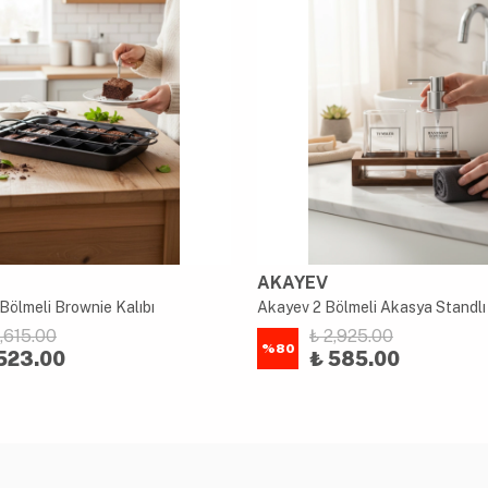
AKAYEV
Bölmeli Brownie Kalıbı
2,615.00
₺ 2,925.00
%
80
523.00
₺ 585.00