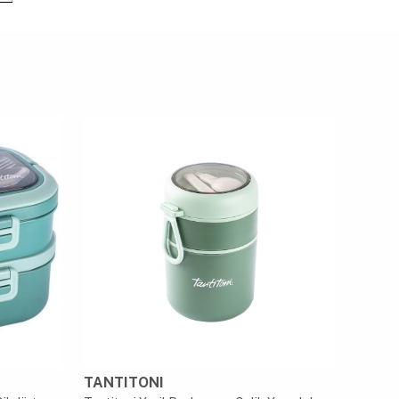
TANTITONI
VAGO