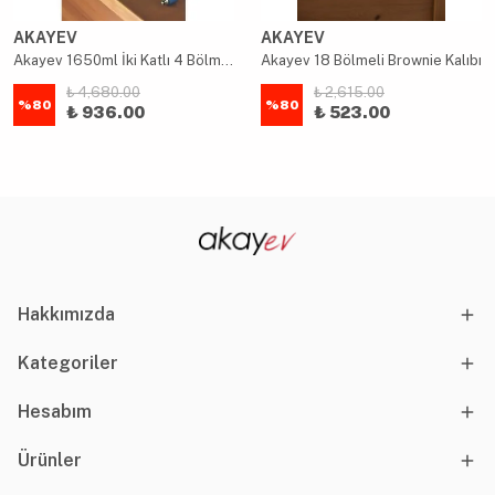
AKAYEV
AKAYEV
Akayev 1650ml İki Katlı 4 Bölmeli Çelik Yemek Kabı Mavi
Akayev 18 Bölmeli Brownie Kalıbı
₺ 4,680.00
₺ 2,615.00
%
80
%
80
₺ 936.00
₺ 523.00
Hakkımızda
Kategoriler
Hesabım
Ürünler