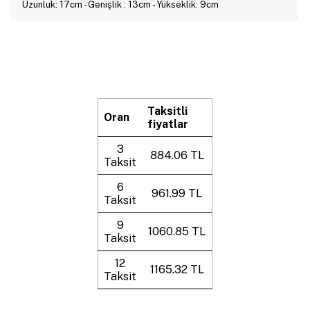
Uzunluk: 17cm - Genişlik : 13cm - Yükseklik: 9cm
Taksitli
Oran
fiyatlar
3
884.06 TL
Taksit
6
961.99 TL
Taksit
9
1060.85 TL
Taksit
12
1165.32 TL
Taksit