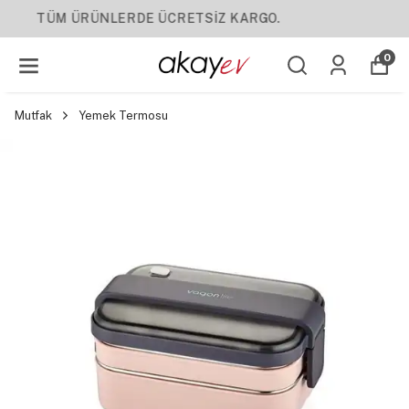
YENI SEZON ÜRÜNLER
0
Mutfak
Yemek Termosu