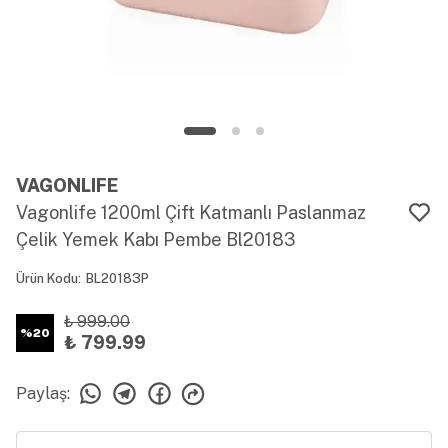
VAGONLIFE
Vagonlife 1200ml Çift Katmanlı Paslanmaz
Çelik Yemek Kabı Pembe Bl20183
Ürün Kodu
:
BL20183P
₺ 999.00
%
20
₺ 799.99
Paylaş
: