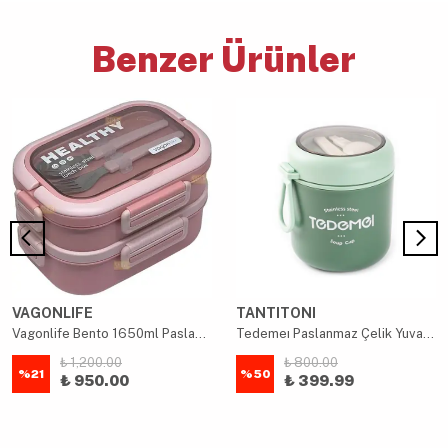
Benzer Ürünler
VAGONLIFE
TANTITONI
Vagonlife Bento 1650ml Paslanmaz Çelik 2 Katlı 3 Bölmeli Çatal ve Kaşıklı Yemek Kutusu Pembe
Tedemeı Paslanmaz Çelik Yuvarlak Kaşıklı Yemek Taşıma Kabı 530ml
₺ 1,200.00
₺ 800.00
%
21
%
50
₺ 950.00
₺ 399.99