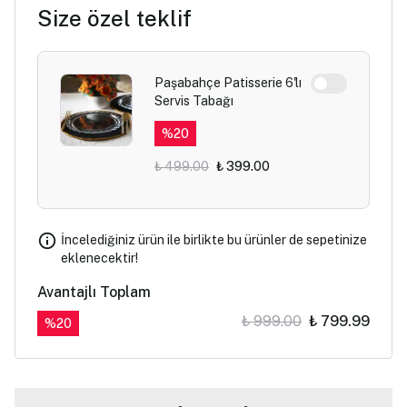
Size özel teklif
Paşabahçe Patisserie 6'lı
Servis Tabağı
%
20
₺ 499.00
₺ 399.00
İncelediğiniz ürün ile birlikte bu ürünler de sepetinize
eklenecektir!
Avantajlı Toplam
₺ 999.00
₺ 799.99
%
20