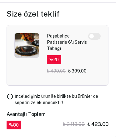
Size özel teklif
Paşabahçe
Patisserie 6'lı Servis
Tabağı
%
20
₺ 499.00
₺ 399.00
İncelediğiniz ürün ile birlikte bu ürünler de
sepetinize eklenecektir!
Avantajlı Toplam
₺ 2,113.00
₺ 423.00
%
80