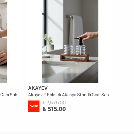
AKAYEV
AKAY
Akayev 2 Bölmeli Akasya Standlı Cam Sabunluk ve Diş Fırçalık Seti
Akayev 2 Bölmeli Akasya Standlı Cam Sabunluk ve Diş Fırçalık Seti
₺ 2,575.00
%
80
%
80
₺ 515.00