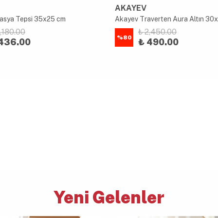
AKAYEV
asya Tepsi 35x25 cm
2,180.00
₺ 2,450.00
%
80
436.00
₺ 490.00
Yeni Gelenler