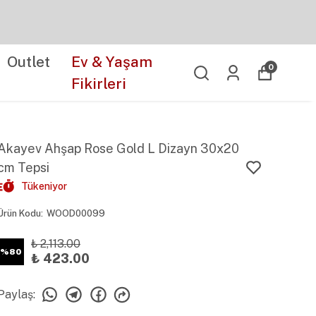
Outlet
Ev & Yaşam
0
Fikirleri
Akayev Ahşap Rose Gold L Dizayn 30x20
cm Tepsi
Tükeniyor
Ürün Kodu
:
WOOD00099
₺ 2,113.00
%
80
₺ 423.00
Paylaş
: