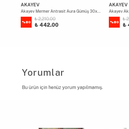
AKAYEV
AKAYEV
i
Akayev Mermer Antrasit Aura Gümüş 30x20 cm Tepsi
Akayev Ak
₺ 2,210.00
₺ 
%
80
%
80
₺ 442.00
₺ 
Yorumlar
Bu ürün için henüz yorum yapılmamış.