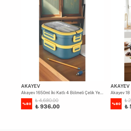
AKAYEV
AKAYEV
uk
Akayev 1650ml İki Katlı 4 Bölmeli Çelik Yemek Kabı Mavi
Akayev 18 
₺ 4,680.00
₺ 
%
80
%
80
₺ 936.00
₺ 