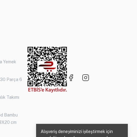
ça Yemek
 30 Parça 6
lık Takımı
od Bambu
3X20 cm
Alışveriş deneyiminizi iyileştirmek için