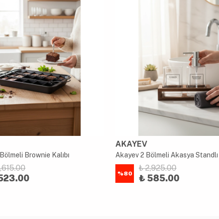
AKAYEV
Bölmeli Brownie Kalıbı
2,615.00
₺ 2,925.00
%
80
523.00
₺ 585.00