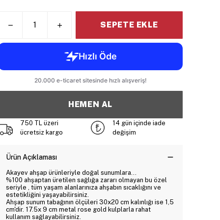
SEPETE EKLE
HEMEN AL
750 TL üzeri
14 gün içinde iade
ücretsiz kargo
değişim
Ürün Açıklaması
Akayev ahşap ürünleriyle doğal sunumlara...
%100 ahşaptan üretilen sağlığa zararı olmayan bu özel
seriyle , tüm yaşam alanlarınıza ahşabın sıcaklığını ve
estetikliğini yaşayabilirsiniz.
Ahşap sunum tabağının ölçüleri 30x20 cm kalınlığı ise 1,5
cm'dir. 17.5x 9 cm metal rose gold kulplarla rahat
kullanım sağlayabilirsiniz.