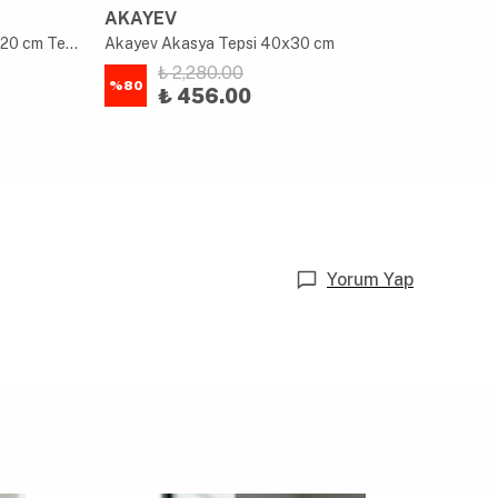
AKAYEV
AKAY
Akayev Traverten Aura Altın 30x20 cm Tepsi
Akayev Akasya Tepsi 40x30 cm
₺ 2,280.00
%
80
%
80
₺ 456.00
Yorum Yap