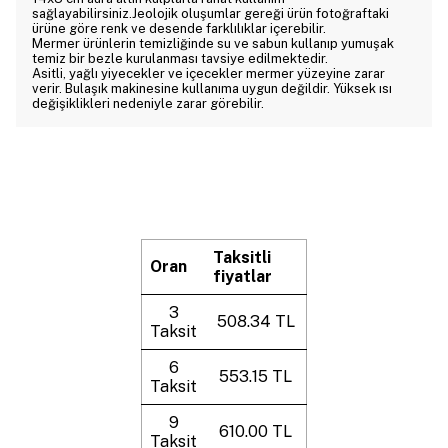
sağlayabilirsiniz.Jeolojik oluşumlar gereği ürün fotoğraftaki
ürüne göre renk ve desende farklılıklar içerebilir.
Mermer ürünlerin temizliğinde su ve sabun kullanıp yumuşak
temiz bir bezle kurulanması tavsiye edilmektedir.
Asitli, yağlı yiyecekler ve içecekler mermer yüzeyine zarar
verir. Bulaşık makinesine kullanıma uygun değildir. Yüksek ısı
değişiklikleri nedeniyle zarar görebilir.
Taksitli
Oran
fiyatlar
3
508.34 TL
Taksit
6
553.15 TL
Taksit
9
610.00 TL
Taksit