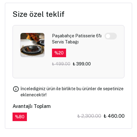
Size özel teklif
Paşabahçe Patisserie 6'lı
Servis Tabağı
%
20
₺ 499.00
₺ 399.00
İncelediğiniz ürün ile birlikte bu ürünler de sepetinize
eklenecektir!
Avantajlı Toplam
₺ 2,300.00
₺ 460.00
%
80