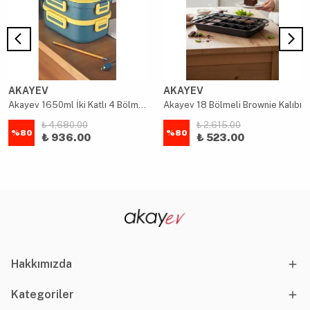
AKAYEV
AKAYEV
Akayev 1650ml İki Katlı 4 Bölmeli Çelik Yemek Kabı Mavi
Akayev 18 Bölmeli Brownie Kalıbı
₺ 4,680.00
₺ 2,615.00
%
80
%
80
₺ 936.00
₺ 523.00
Hakkımızda
Kategoriler