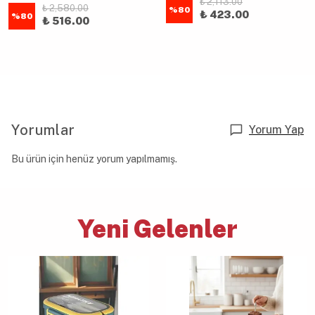
₺ 2,113.00
₺ 2,580.00
%
80
₺ 423.00
%
80
₺ 516.00
Yorumlar
Yorum Yap
Bu ürün için henüz yorum yapılmamış.
Yeni Gelenler