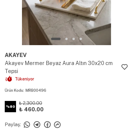
AKAYEV
Akayev Mermer Beyaz Aura Altın 30x20 cm
Tepsi
Tükeniyor
Ürün Kodu
:
MRB00496
₺ 2,300.00
%
80
₺ 460.00
Paylaş
: