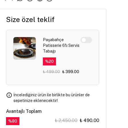
Size özel teklif
Paşabahçe
Patisserie 6'lı Servis
Tabağı
%
20
₺ 499.00
₺ 399.00
İncelediğiniz ürün ile birlikte bu ürünler de
sepetinize eklenecektir!
Avantajlı Toplam
₺ 2,450.00
₺ 490.00
%
80