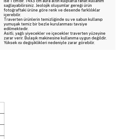
ise 1 cm'dir. 14x3 cm aura altın kulplarla rahat kullanım
sağlayabilirsiniz. Jeolojik oluşumlar gereği ürün
fotoğraftaki ürüne göre renk ve desende farklılıklar
içerebilir.
Traverten ürünlerin temizliğinde su ve sabun kullanıp
yumuşak temiz bir bezle kurulanması tavsiye
edilmektedir.
Asitli, yağlı yiyecekler ve içecekler traverten yüzeyine
zarar verir. Bulaşık makinesine kullanıma uygun değildir.
Yüksek ısı değişiklikleri nedeniyle zarar görebilir.