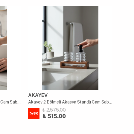
AKAYEV
AKAY
Akayev 2 Bölmeli Akasya Standlı Cam Sabunluk ve Diş Fırçalık Seti
Akayev 2 Bölmeli Akasya Standlı Cam Sabunluk ve Diş Fırçalık Seti
₺ 2,575.00
%
80
%
80
₺ 515.00