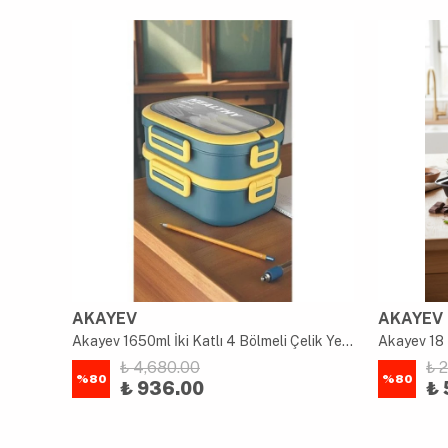
AKAYEV
AKAYEV
uk
Akayev 1650ml İki Katlı 4 Bölmeli Çelik Yemek Kabı Mavi
Akayev 18 
₺ 4,680.00
₺ 
%
80
%
80
₺ 936.00
₺ 