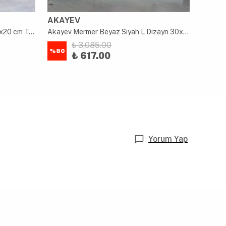
AKAYEV
AKAY
Akayev Mermer Beyaz Rustik 30x20 cm Tepsi
Akayev Mermer Beyaz Siyah L Dizayn 30x20 cm Tepsi
₺ 3,085.00
%
80
%
80
₺ 617.00
Yorum Yap