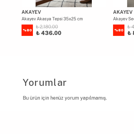
AKAYEV
AKAYEV
Akayev Akasya Tepsi 35x25 cm
₺ 2,180.00
₺ 
%
80
%
80
₺ 436.00
₺ 
Yorumlar
Bu ürün için henüz yorum yapılmamış.