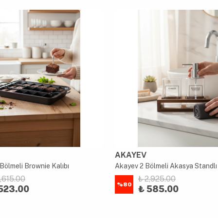
AKAYEV
Bölmeli Brownie Kalıbı
2,615.00
₺ 2,925.00
%
80
523.00
₺ 585.00