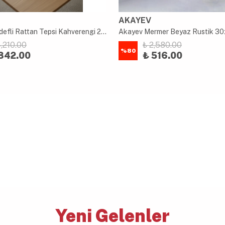
AKAYEV
Akayev Sedefli Rattan Tepsi Kahverengi 28cm
4,210.00
₺ 2,580.00
%
80
842.00
₺ 516.00
Yeni Gelenler