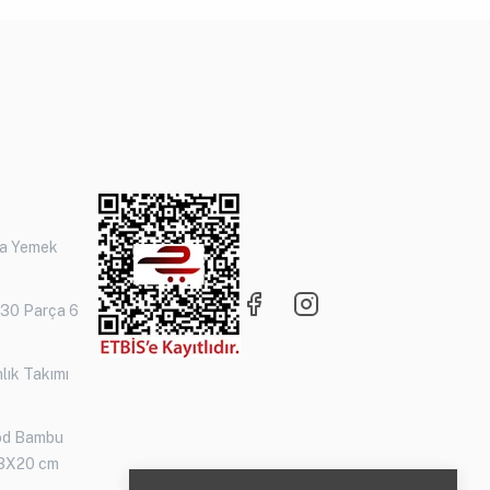
ça Yemek
 30 Parça 6
lık Takımı
od Bambu
3X20 cm