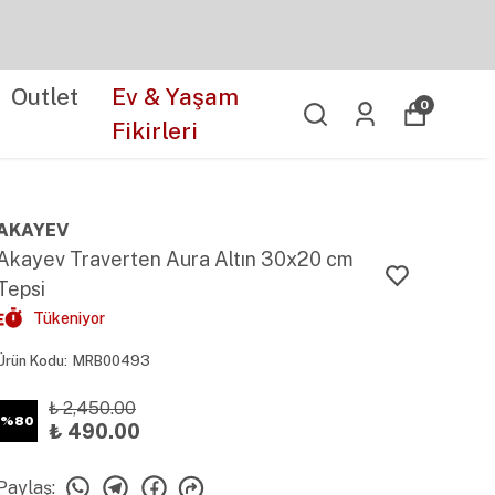
Outlet
Ev & Yaşam
0
Fikirleri
AKAYEV
Akayev Traverten Aura Altın 30x20 cm
Tepsi
Tükeniyor
Ürün Kodu
:
MRB00493
₺ 2,450.00
%
80
₺ 490.00
Paylaş
: