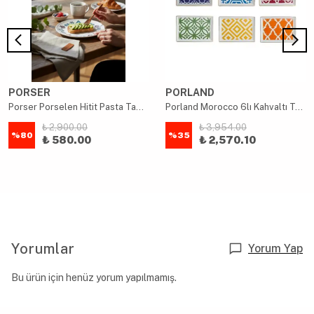
PORSER
PORLAND
Porser Porselen Hitit Pasta Tabağı Takımı 21cm 6 Parça
Porland Morocco 6lı Kahvaltı Tabağı 18x13cm
₺ 2,900.00
₺ 3,954.00
%
80
%
35
₺ 580.00
₺ 2,570.10
Yorumlar
Yorum Yap
Bu ürün için henüz yorum yapılmamış.