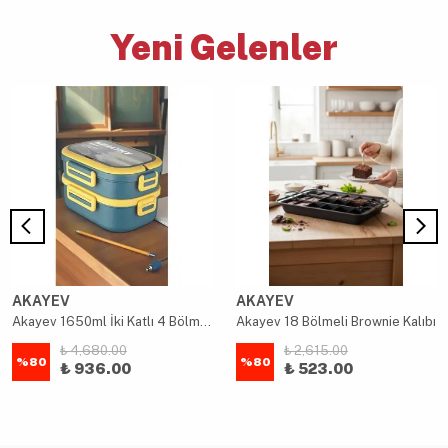
Yeni Gelenler
AKAYEV
AKAYEV
Akayev 1650ml İki Katlı 4 Bölmeli Çelik Yemek Kabı Mavi
Akayev 18 Bölmeli Brownie Kalıbı
₺ 4,680.00
₺ 2,615.00
%
80
%
80
₺ 936.00
₺ 523.00