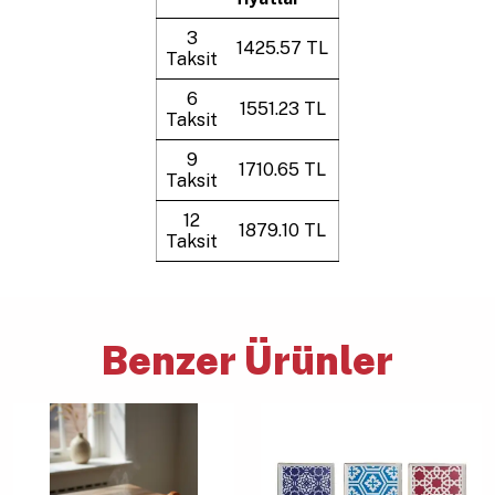
3
1425.57 TL
Taksit
6
1551.23 TL
Taksit
9
1710.65 TL
Taksit
12
1879.10 TL
Taksit
Benzer Ürünler